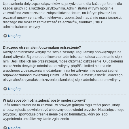
Uprawnienia dotyczące załączników są przydzielane dla każdego forum, dla
każdej grupy i dla każdego użytkownika. Administrator witryny mógł nie
zezwolić na zamieszczanie załączników na forum, na którym piszesz lub
przyznał uprawnienia tylko niektórym grupom. Jeśli nadal nie masz jasności,
dlaczego nie możesz zamieszczać załączników, skontaktuj się z
administratorem witryny.
Na górę
Dlaczego otrzymałem/otrzymałam ostrzeżenie?
Każdy administrator witryny ma swoje zasady i regulaminy obowiązujące na
danej witrynie. Są one opublikowane i administrator zaleca zapoznanie się z
nimi. Jeśli ktoś ich nie przestrzegał, może otrzymać ostrzeżenie. O udzieleniu
ostrzeżenia decyduje administrator witryny. phpBB Limited nie ma nic
wspólnego z ostrzeżeniami udzielanymi na tej witrynie i nie ponosi żadnej
odpowiedzialności związanej z nimi. Jeśli nadal nie masz jasności, dlaczego
otrzymałeś/otrzymałaś ostrzeżenie, skontaktuj się z administratorem witryny.
Na górę
W jaki sposób można zgłosić posty moderatorowi?
Jeśli administrator na to zezwolił, w prawym górnym rogu treści posta, który
chcesz zgłosić, powinien być widoczny odpowiedni przycisk. Naciśnięcie tego
przycisku spowoduje przeniesienie cię do formularza, który po jego
wypełnieniu umożliwi wysłanie zgłoszenia.
Na górę