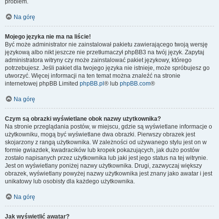
problem.
Na górę
Mojego języka nie ma na liście!
Być może administrator nie zainstalował pakietu zawierającego twoją wersję
językową albo nikt jeszcze nie przetłumaczył phpBB3 na twój język. Zapytaj
administratora witryny czy może zainstalować pakiet językowy, którego
potrzebujesz. Jeśli pakiet dla twojego języka nie istnieje, może spróbujesz go
utworzyć. Więcej informacji na ten temat można znaleźć na stronie
internetowej phpBB Limited
phpBB.pl
® lub
phpBB.com
®
Na górę
Czym są obrazki wyświetlane obok nazwy użytkownika?
Na stronie przeglądania postów, w miejscu, gdzie są wyświetlane informacje o
użytkowniku, mogą być wyświetlane dwa obrazki. Pierwszy obrazek jest
skojarzony z rangą użytkownika. W zależności od używanego stylu jest on w
formie gwiazdek, kwadracików lub kropek pokazujących, jak dużo postów
zostało napisanych przez użytkownika lub jaki jest jego status na tej witrynie.
Jest on wyświetlany poniżej nazwy użytkownika. Drugi, zazwyczaj większy
obrazek, wyświetlany powyżej nazwy użytkownika jest znany jako awatar i jest
unikatowy lub osobisty dla każdego użytkownika.
Na górę
Jak wyświetlić awatar?