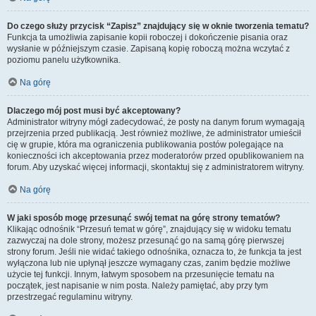
Do czego służy przycisk “Zapisz” znajdujący się w oknie tworzenia tematu?
Funkcja ta umożliwia zapisanie kopii roboczej i dokończenie pisania oraz
wysłanie w późniejszym czasie. Zapisaną kopię roboczą można wczytać z
poziomu panelu użytkownika.
Na górę
Dlaczego mój post musi być akceptowany?
Administrator witryny mógł zadecydować, że posty na danym forum wymagają
przejrzenia przed publikacją. Jest również możliwe, że administrator umieścił
cię w grupie, która ma ograniczenia publikowania postów polegające na
konieczności ich akceptowania przez moderatorów przed opublikowaniem na
forum. Aby uzyskać więcej informacji, skontaktuj się z administratorem witryny.
Na górę
W jaki sposób mogę przesunąć swój temat na górę strony tematów?
Klikając odnośnik “Przesuń temat w górę”, znajdujący się w widoku tematu
zazwyczaj na dole strony, możesz przesunąć go na samą górę pierwszej
strony forum. Jeśli nie widać takiego odnośnika, oznacza to, że funkcja ta jest
wyłączona lub nie upłynął jeszcze wymagany czas, zanim będzie możliwe
użycie tej funkcji. Innym, łatwym sposobem na przesunięcie tematu na
początek, jest napisanie w nim posta. Należy pamiętać, aby przy tym
przestrzegać regulaminu witryny.