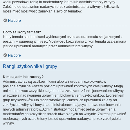
wielu powodów i robią to moderatorzy forum lub administratorzy witryny.
Zależnie od uprawnień nadanych przez administratora witryny użytkownik
może mieć możliwość zamykania swoich tematów.
Na górę
Co to są ikony tematu?
Ikony tematu są obrazkami wybieranymi przez autora tematu skojarzonymi z
postami – sugerują ich treść. Możliwość korzystania z ikon tematu uzależniona
jest od uprawnień nadanych przez administratora witryny.
Na górę
Rangi użytkownika i grupy
Kim są administratorzy?
Administratorzy są użytkownikami albo też grupami użytkowników
posiadającymi najwyższy poziom uprawnień kontrolnych całej witryny. Mogą
oni kontrolować wszystkie zagadnienia związane z funkcjonowaniem witryny
włącznie z nadawaniem uprawnień, blokowaniem użytkowników, tworzeniem
grup użytkowników lub moderatorów itp. Zakres ich uprawnień zależy od
założyciela witryny i innych administratorów mających prawo nominowania
nowych administratorów. Administratorzy mogą mieć pełne uprawnienia
moderatorów na wszystkich forach utworzonych na witrynie. Zakres uprawnień
moderacyjnych uzależniony jest od uprawnień nadanych przez założyciela
witryny.