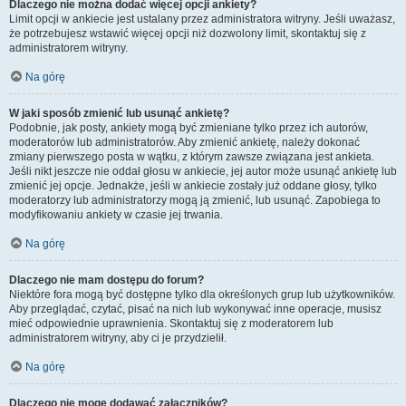
Dlaczego nie można dodać więcej opcji ankiety?
Limit opcji w ankiecie jest ustalany przez administratora witryny. Jeśli uważasz,
że potrzebujesz wstawić więcej opcji niż dozwolony limit, skontaktuj się z
administratorem witryny.
Na górę
W jaki sposób zmienić lub usunąć ankietę?
Podobnie, jak posty, ankiety mogą być zmieniane tylko przez ich autorów,
moderatorów lub administratorów. Aby zmienić ankietę, należy dokonać
zmiany pierwszego posta w wątku, z którym zawsze związana jest ankieta.
Jeśli nikt jeszcze nie oddał głosu w ankiecie, jej autor może usunąć ankietę lub
zmienić jej opcje. Jednakże, jeśli w ankiecie zostały już oddane głosy, tylko
moderatorzy lub administratorzy mogą ją zmienić, lub usunąć. Zapobiega to
modyfikowaniu ankiety w czasie jej trwania.
Na górę
Dlaczego nie mam dostępu do forum?
Niektóre fora mogą być dostępne tylko dla określonych grup lub użytkowników.
Aby przeglądać, czytać, pisać na nich lub wykonywać inne operacje, musisz
mieć odpowiednie uprawnienia. Skontaktuj się z moderatorem lub
administratorem witryny, aby ci je przydzielił.
Na górę
Dlaczego nie mogę dodawać załączników?