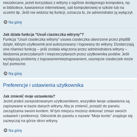
niezalecane, jeżeli korzystasz z witryny z ogólnie dostępnego komputera, np.
w bibliotece, kawiarence internetowej, sali komputerowej w szkole lub na
uczelni itp. Jeśli nie widzisz tej funkcji, oznacza to, że administrator ją wyłączył.
Na górę
Jak działa funkcja “Usuń ciasteczka witryny”?
Funkcja “Usuń ciasteczka witryny” usuwa ciasteczka utworzone przez phpBB
dzięki, którym użytkownik jest autoryzowany i logowany do witryny. Dostarczają
one również funkcję – jeśli została włączona przez administratora witryny –
śledzenia przeczytanych i nieprzeczytanych przez użytkownika postów. Jeśli
występują problemy z logowaniem/wylogowaniem, usunięcie ciasteczek może
być pomocne.
Na górę
Preferencje i ustawienia użytkownika
Jak zmienić moje ustawienia?
Jeżeli jesteś zarejestrowanym użytkownikiem, wszystkie twoje ustawienia są
zapisywane w bazie danych witryny. Aby je zmienić, przejdź do panelu
zarządzania swoim kontem. W tym miejscu możesz dokonać zmian swoich
ustawień i preferencji. Odnośnik do panelu o nazwie “Moje konto” znajduje się
zazwyczaj na górze stron witryny.
Na górę