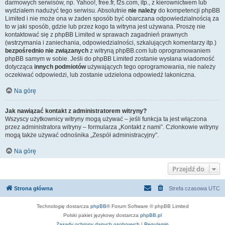
darmowych serwisów, np. Yahoo!, free.fr, f2s.com, itp., z kierownictwem lub
wydziałem nadużyć tego serwisu. Absolutnie
nie należy
do kompetencji phpBB
Limited i nie może ona w żaden sposób być obarczana odpowiedzialnością za
to w jaki sposób, gdzie lub przez kogo ta witryna jest używana. Proszę nie
kontaktować się z phpBB Limited w sprawach zagadnień prawnych
(wstrzymania i zaniechania, odpowiedzialności, szkalujących komentarzy itp.)
bezpośrednio nie związanych
z witryną phpBB.com lub oprogramowaniem
phpBB samym w sobie. Jeśli do phpBB Limited zostanie wysłana wiadomość
dotycząca
innych podmiotów
używających tego oprogramowania, nie należy
oczekiwać odpowiedzi, lub zostanie udzielona odpowiedź lakoniczna.
Na górę
Jak nawiązać kontakt z administratorem witryny?
Wszyscy użytkownicy witryny mogą używać – jeśli funkcja ta jest włączona
przez administratora witryny – formularza „Kontakt z nami”. Członkowie witryny
mogą także używać odnośnika „Zespół administracyjny”.
Na górę
Przejdź do
Strona główna
Strefa czasowa
UTC
Technologię dostarcza
phpBB
® Forum Software © phpBB Limited
Polski pakiet językowy dostarcza
phpBB.pl
Zasady ochrony danych osobowych
|
Regulamin