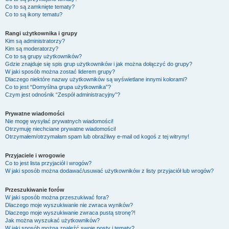
Co to są zamknięte tematy?
Co to są ikony tematu?
Rangi użytkownika i grupy
Kim są administratorzy?
Kim są moderatorzy?
Co to są grupy użytkowników?
Gdzie znajduje się spis grup użytkowników i jak można dołączyć do grupy?
W jaki sposób można zostać liderem grupy?
Dlaczego niektóre nazwy użytkowników są wyświetlane innymi kolorami?
Co to jest “Domyślna grupa użytkownika”?
Czym jest odnośnik “Zespół administracyjny”?
Prywatne wiadomości
Nie mogę wysyłać prywatnych wiadomości!
Otrzymuję niechciane prywatne wiadomości!
Otrzymałem/otrzymałam spam lub obraźliwy e-mail od kogoś z tej witryny!
Przyjaciele i wrogowie
Co to jest lista przyjaciół i wrogów?
W jaki sposób można dodawać/usuwać użytkowników z listy przyjaciół lub wrogów?
Przeszukiwanie forów
W jaki sposób można przeszukiwać fora?
Dlaczego moje wyszukiwanie nie zwraca wyników?
Dlaczego moje wyszukiwanie zwraca pustą stronę?!
Jak można wyszukać użytkowników?
W jaki sposób można znaleźć swoje posty i tematy?