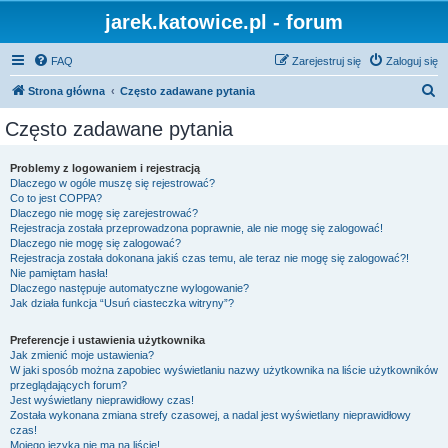
jarek.katowice.pl - forum
FAQ
Zarejestruj się
Zaloguj się
S
Strona główna
Często zadawane pytania
z
Często zadawane pytania
u
k
Problemy z logowaniem i rejestracją
Dlaczego w ogóle muszę się rejestrować?
a
Co to jest COPPA?
j
Dlaczego nie mogę się zarejestrować?
Rejestracja została przeprowadzona poprawnie, ale nie mogę się zalogować!
Dlaczego nie mogę się zalogować?
Rejestracja została dokonana jakiś czas temu, ale teraz nie mogę się zalogować?!
Nie pamiętam hasła!
Dlaczego następuje automatyczne wylogowanie?
Jak działa funkcja “Usuń ciasteczka witryny”?
Preferencje i ustawienia użytkownika
Jak zmienić moje ustawienia?
W jaki sposób można zapobiec wyświetlaniu nazwy użytkownika na liście użytkowników
przeglądających forum?
Jest wyświetlany nieprawidłowy czas!
Została wykonana zmiana strefy czasowej, a nadal jest wyświetlany nieprawidłowy
czas!
Mojego języka nie ma na liście!