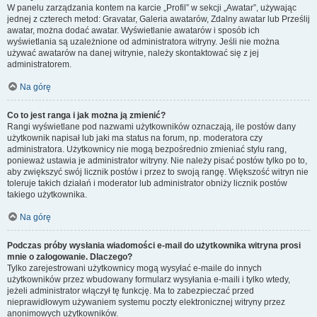
W panelu zarządzania kontem na karcie „Profil” w sekcji „Awatar”, używając
jednej z czterech metod: Gravatar, Galeria awatarów, Zdalny awatar lub Prześlij
awatar, można dodać awatar. Wyświetlanie awatarów i sposób ich
wyświetlania są uzależnione od administratora witryny. Jeśli nie można
używać awatarów na danej witrynie, należy skontaktować się z jej
administratorem.
Na górę
Co to jest ranga i jak można ją zmienić?
Rangi wyświetlane pod nazwami użytkowników oznaczają, ile postów dany
użytkownik napisał lub jaki ma status na forum, np. moderatora czy
administratora. Użytkownicy nie mogą bezpośrednio zmieniać stylu rang,
ponieważ ustawia je administrator witryny. Nie należy pisać postów tylko po to,
aby zwiększyć swój licznik postów i przez to swoją rangę. Większość witryn nie
toleruje takich działań i moderator lub administrator obniży licznik postów
takiego użytkownika.
Na górę
Podczas próby wysłania wiadomości e-mail do użytkownika witryna prosi
mnie o zalogowanie. Dlaczego?
Tylko zarejestrowani użytkownicy mogą wysyłać e-maile do innych
użytkowników przez wbudowany formularz wysyłania e-maili i tylko wtedy,
jeżeli administrator włączył tę funkcję. Ma to zabezpieczać przed
nieprawidłowym używaniem systemu poczty elektronicznej witryny przez
anonimowych użytkowników.