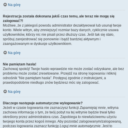
Na górę
Rejestracja została dokonana jakiś czas temu, ale teraz nie mogę się
zalogować?!
Możliwe, że z jakiegoś powodu administrator dezaktywował lub usunął twoje
konto. Wiele witryn, aby zmniejszyć rozmiar bazy danych, cyklicznie usuwa
użytkowników, którzy nic nie pisali przez dłuższy czas. Jeśli tak się stało,
spróbuj zarejestrować się ponownie i bądź bardziej aktywnym i
zaangażowanym w dyskusje użytkownikiem.
Na górę
Nie pamiętam hasła!
Zachowaj spokój! Twoje hasło wprawdzie nie może zostać odzyskane, ale bez
problemu może zostać zresetowane. Przejdź na stronę logowania i kliknij
odnośnik “Nie pamiętam hasła”. Postępuj zgodnie z instrukcjami, a
prawdopodobnie niedługo znów będziesz móc się zalogować.
Na górę
Dlaczego następuje automatyczne wylogowanie?
Jeżeli w czasie logowania nie zaznaczysz funkcji
Zapamiętaj mnie
, witryna
zachowa informację o tym, że twój pobyt na tej witrynie będzie trwał tylko
określony przez administratora czas. Zapobiega to niewłaściwemu użyciu
twojego konta przez kogoś innego. Aby pozostać zalogowanym/zalogowaną,
podczas logowania zaznacz funkcję
Loguj mnie automatycznie
. Jest to