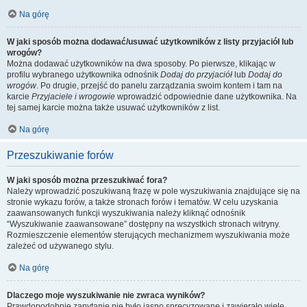
Na górę
W jaki sposób można dodawać/usuwać użytkowników z listy przyjaciół lub
wrogów?
Można dodawać użytkowników na dwa sposoby. Po pierwsze, klikając w
profilu wybranego użytkownika odnośnik
Dodaj do przyjaciół
lub
Dodaj do
wrogów
. Po drugie, przejść do panelu zarządzania swoim kontem i tam na
karcie
Przyjaciele i wrogowie
wprowadzić odpowiednie dane użytkownika. Na
tej samej karcie można także usuwać użytkowników z list.
Na górę
Przeszukiwanie forów
W jaki sposób można przeszukiwać fora?
Należy wprowadzić poszukiwaną frazę w pole wyszukiwania znajdujące się na
stronie wykazu forów, a także stronach forów i tematów. W celu uzyskania
zaawansowanych funkcji wyszukiwania należy kliknąć odnośnik
“Wyszukiwanie zaawansowane” dostępny na wszystkich stronach witryny.
Rozmieszczenie elementów sterujących mechanizmem wyszukiwania może
zależeć od używanego stylu.
Na górę
Dlaczego moje wyszukiwanie nie zwraca wyników?
Prawdopodobnie zapytanie nie było jasno sprecyzowane i zawierało wiele