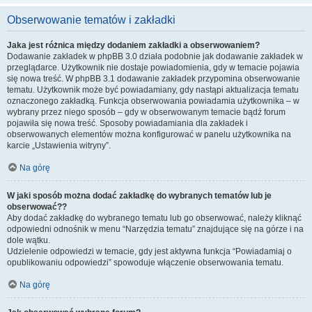
Obserwowanie tematów i zakładki
Jaka jest różnica między dodaniem zakładki a obserwowaniem?
Dodawanie zakładek w phpBB 3.0 działa podobnie jak dodawanie zakładek w
przeglądarce. Użytkownik nie dostaje powiadomienia, gdy w temacie pojawia
się nowa treść. W phpBB 3.1 dodawanie zakładek przypomina obserwowanie
tematu. Użytkownik może być powiadamiany, gdy nastąpi aktualizacja tematu
oznaczonego zakładką. Funkcja obserwowania powiadamia użytkownika – w
wybrany przez niego sposób – gdy w obserwowanym temacie bądź forum
pojawiła się nowa treść. Sposoby powiadamiania dla zakładek i
obserwowanych elementów można konfigurować w panelu użytkownika na
karcie „Ustawienia witryny”.
Na górę
W jaki sposób można dodać zakładkę do wybranych tematów lub je
obserwować??
Aby dodać zakładkę do wybranego tematu lub go obserwować, należy kliknąć
odpowiedni odnośnik w menu “Narzędzia tematu” znajdujące się na górze i na
dole wątku.
Udzielenie odpowiedzi w temacie, gdy jest aktywna funkcja “Powiadamiaj o
opublikowaniu odpowiedzi” spowoduje włączenie obserwowania tematu.
Na górę