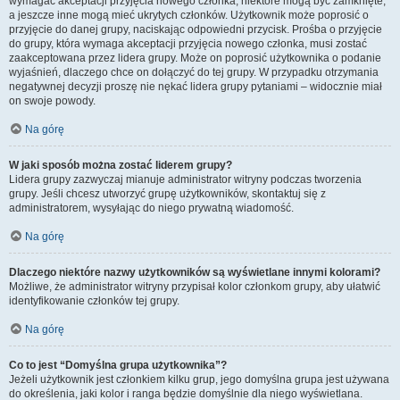
wymagać akceptacji przyjęcia nowego członka, niektóre mogą być zamknięte,
a jeszcze inne mogą mieć ukrytych członków. Użytkownik może poprosić o
przyjęcie do danej grupy, naciskając odpowiedni przycisk. Prośba o przyjęcie
do grupy, która wymaga akceptacji przyjęcia nowego członka, musi zostać
zaakceptowana przez lidera grupy. Może on poprosić użytkownika o podanie
wyjaśnień, dlaczego chce on dołączyć do tej grupy. W przypadku otrzymania
negatywnej decyzji proszę nie nękać lidera grupy pytaniami – widocznie miał
on swoje powody.
Na górę
W jaki sposób można zostać liderem grupy?
Lidera grupy zazwyczaj mianuje administrator witryny podczas tworzenia
grupy. Jeśli chcesz utworzyć grupę użytkowników, skontaktuj się z
administratorem, wysyłając do niego prywatną wiadomość.
Na górę
Dlaczego niektóre nazwy użytkowników są wyświetlane innymi kolorami?
Możliwe, że administrator witryny przypisał kolor członkom grupy, aby ułatwić
identyfikowanie członków tej grupy.
Na górę
Co to jest “Domyślna grupa użytkownika”?
Jeżeli użytkownik jest członkiem kilku grup, jego domyślna grupa jest używana
do określenia, jaki kolor i ranga będzie domyślnie dla niego wyświetlana.