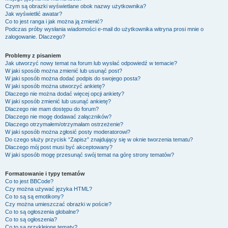
Czym są obrazki wyświetlane obok nazwy użytkownika?
Jak wyświetlić awatar?
Co to jest ranga i jak można ją zmienić?
Podczas próby wysłania wiadomości e-mail do użytkownika witryna prosi mnie o
zalogowanie. Dlaczego?
Problemy z pisaniem
Jak utworzyć nowy temat na forum lub wysłać odpowiedź w temacie?
W jaki sposób można zmienić lub usunąć post?
W jaki sposób można dodać podpis do swojego posta?
W jaki sposób można utworzyć ankietę?
Dlaczego nie można dodać więcej opcji ankiety?
W jaki sposób zmienić lub usunąć ankietę?
Dlaczego nie mam dostępu do forum?
Dlaczego nie mogę dodawać załączników?
Dlaczego otrzymałem/otrzymałam ostrzeżenie?
W jaki sposób można zgłosić posty moderatorowi?
Do czego służy przycisk “Zapisz” znajdujący się w oknie tworzenia tematu?
Dlaczego mój post musi być akceptowany?
W jaki sposób mogę przesunąć swój temat na górę strony tematów?
Formatowanie i typy tematów
Co to jest BBCode?
Czy można używać języka HTML?
Co to są są emotikony?
Czy można umieszczać obrazki w poście?
Co to są ogłoszenia globalne?
Co to są ogłoszenia?
Co to są przyklejone tematy?