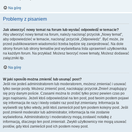
Na górę
Problemy z pisaniem
Jak utworzyć nowy temat na forum lub wysłać odpowiedź w temacie?
Aby utworzyć nowy temat na forum, należy nacisnąć przycisk „Nowy temat”,
aby odpowiedzieć w temacie, nacisnąć przycisk „Odpowiedz”. Być może, że
przed publikowaniem wiadomości trzeba będzie się zarejestrować. Na dole
strony forum lub strony tematów jest wyświetlana lista uprawnień użytkownika
na każdym forum. Na przykład: Możesz tworzyć nowe tematy, Możesz dodawać
załączniki itp.
Na górę
W jaki sposób można zmienić lub usunąć post?
Jeśli nie jesteś administratorem lub moderatorem, możesz zmieniać i usuwać
tylko swoje posty. Możesz zmienić post, naciskając przycisk
Zmień
znajdujący
się przy danym poście. Czasami można to zrobić tylko przez pewien czas po
jego napisaniu. Jeżeli ktoś odpowiedział na ten post, pod twoim postem pojawi
się informacja ile razy i kiedy ostatni raz post był zmieniany. Informacja ta
wyświetli się tylko wtedy, jeśli ktoś zamieścił pod tym postem kolejny post. Jeśli
post zmienił moderator lub administrator, informacja ta nie zostanie
wyświetlona. Administratorzy i moderatorzy mogą zostawić notatkę z
informacją, dlaczego ten post zmieniali. Zwykli użytkownicy nie mogą usuwać
postów, gdy ktoś zamieścił pod ich postem nowy post.