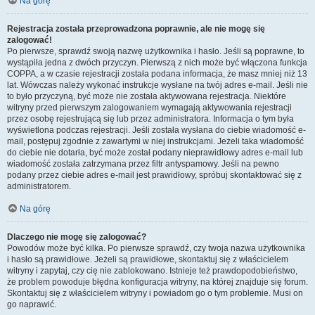
Na górę
Rejestracja została przeprowadzona poprawnie, ale nie mogę się
zalogować!
Po pierwsze, sprawdź swoją nazwę użytkownika i hasło. Jeśli są poprawne, to
wystąpiła jedna z dwóch przyczyn. Pierwszą z nich może być włączona funkcja
COPPA, a w czasie rejestracji została podana informacja, że masz mniej niż 13
lat. Wówczas należy wykonać instrukcje wysłane na twój adres e-mail. Jeśli nie
to było przyczyną, być może nie została aktywowana rejestracja. Niektóre
witryny przed pierwszym zalogowaniem wymagają aktywowania rejestracji
przez osobę rejestrującą się lub przez administratora. Informacja o tym była
wyświetlona podczas rejestracji. Jeśli została wysłana do ciebie wiadomość e-
mail, postępuj zgodnie z zawartymi w niej instrukcjami. Jeżeli taka wiadomość
do ciebie nie dotarła, być może został podany nieprawidłowy adres e-mail lub
wiadomość została zatrzymana przez filtr antyspamowy. Jeśli na pewno
podany przez ciebie adres e-mail jest prawidłowy, spróbuj skontaktować się z
administratorem.
Na górę
Dlaczego nie mogę się zalogować?
Powodów może być kilka. Po pierwsze sprawdź, czy twoja nazwa użytkownika
i hasło są prawidłowe. Jeżeli są prawidłowe, skontaktuj się z właścicielem
witryny i zapytaj, czy cię nie zablokowano. Istnieje też prawdopodobieństwo,
że problem powoduje błędna konfiguracja witryny, na której znajduje się forum.
Skontaktuj się z właścicielem witryny i powiadom go o tym problemie. Musi on
go naprawić.