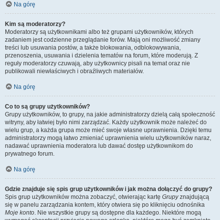
Na górę
Kim są moderatorzy?
Moderatorzy są użytkownikami albo też grupami użytkowników, których
zadaniem jest codzienne przeglądanie forów. Mają oni możliwość zmiany
treści lub usuwania postów, a także blokowania, odblokowywania,
przenoszenia, usuwania i dzielenia tematów na forum, które moderują. Z
reguły moderatorzy czuwają, aby użytkownicy pisali na temat oraz nie
publikowali niewłaściwych i obraźliwych materiałów.
Na górę
Co to są grupy użytkowników?
Grupy użytkowników, to grupy, na jakie administratorzy dzielą całą społeczność
witryny, aby łatwiej było nimi zarządzać. Każdy użytkownik może należeć do
wielu grup, a każda grupa może mieć swoje własne uprawnienia. Dzięki temu
administratorzy mogą łatwo zmieniać uprawnienia wielu użytkowników naraz,
nadawać uprawnienia moderatora lub dawać dostęp użytkownikom do
prywatnego forum.
Na górę
Gdzie znajduje się spis grup użytkowników i jak można dołączyć do grupy?
Spis grup użytkowników można zobaczyć, otwierając kartę
Grupy
znajdującą
się w panelu zarządzania kontem, który otwiera się po kliknięciu odnośnika
Moje konto
. Nie wszystkie grupy są dostępne dla każdego. Niektóre mogą