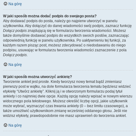
Na górę
W jaki sposób można dodać podpis do swojego posta?
Aby dodawać podpis do posta, należy go najpierw utworzyć w panelu
użytkownika. Aby dołączyć do danej wiadomości swój podpis, zaznacz funkcję
Dołącz podpis
znajdującą się w formularzu tworzenia wiadomości. Możesz
także domyślnie dodawać podpis do wszystkich swoich postów, zaznaczając
odpowiednią funkcję w panelu użytkownika. Po uaktywnieniu tej funkcji, za
każdym razem pisząc post, możesz zdecydować o niedodawaniu do niego
podpisu, usuwając w formularzu tworzenia wiadomości zaznaczenie z pola
Dołącz podpis
.
Na górę
W jaki sposób można utworzyć ankietę?
Tworzenie ankiet jest proste. Kiedy tworzysz nowy temat bądź zmieniasz
pierwszy post w wątku, na dole formularza tworzenia tematu będziesz widzieć
etykietę “Utwórz ankietę”. Kliknij ją i w otworzonym formularzu podaj tytuł
ankiety i co najmniej dwie opcje. Każdą opcję należy wpisać w nowym wierszu
widocznego pola tekstowego. Możesz określić liczbę opcji, jakie użytkownik
może wybrać, wyznaczyć czas trwania ankiety (0 – bez limitu czasowego), a
także umożliwić użytkownikom zmianę wcześniej oddanego głosu. Jeśli nie
widzisz etykiety, prawdopodobnie nie masz uprawnień do tworzenia ankiet.
Na górę