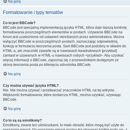
Na górę
Formatowanie i typy tematów
Co to jest BBCode?
BBCode jest specjalną implementacją języka HTML, która daje lepszą kontrolę
formatowania poszczególnych elementów w postach. Używanie BBCode na
forum jest uzależnione od ustawień określanych przez administratora. Można
wyłączyć BBCode w poszczególnych postach, zaznaczając odpowiednią
funkcję w formularzu tworzenia posta. Sam BBCode jest podobny w składni do
HTML-a, ale znaczniki zawarte są w nawiasach kwadratowych [przykład]
zamiast w używanych w HTML-u nawiasach ostrych <przykład>. Aby uzyskać
więcej informacji o BBCode, zapoznaj się z przewodnikiem dostępnym ze
strony tworzenia posta po kliknięciu odnośnika
BBCode
.
Na górę
Czy można używać języka HTML?
Nie. Nie można używać i przetwarzać znaczników HTML na tej witrynie.
Większość formatowania, które dostarcza HTML, można uzyskać, używając
BBCode.
Na górę
Co to są są emotikony?
Emotikony, zwane też uśmieszkami, to małe obrazki, które mogą być użyte do
wyrażania emocji. Do wyrażania emocji można też stosować krótkie kody, np. :)