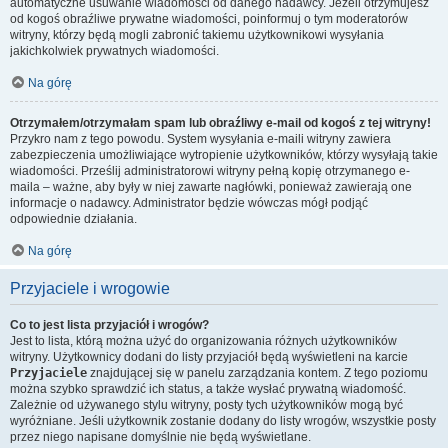
automatyczne usuwanie wiadomości od danego nadawcy. Jeżeli otrzymujesz
od kogoś obraźliwe prywatne wiadomości, poinformuj o tym moderatorów
witryny, którzy będą mogli zabronić takiemu użytkownikowi wysyłania
jakichkolwiek prywatnych wiadomości.
Na górę
Otrzymałem/otrzymałam spam lub obraźliwy e-mail od kogoś z tej witryny!
Przykro nam z tego powodu. System wysyłania e-maili witryny zawiera
zabezpieczenia umożliwiające wytropienie użytkowników, którzy wysyłają takie
wiadomości. Prześlij administratorowi witryny pełną kopię otrzymanego e-
maila – ważne, aby były w niej zawarte nagłówki, ponieważ zawierają one
informacje o nadawcy. Administrator będzie wówczas mógł podjąć
odpowiednie działania.
Na górę
Przyjaciele i wrogowie
Co to jest lista przyjaciół i wrogów?
Jest to lista, którą można użyć do organizowania różnych użytkowników
witryny. Użytkownicy dodani do listy przyjaciół będą wyświetleni na karcie
Przyjaciele
znajdującej się w panelu zarządzania kontem. Z tego poziomu
można szybko sprawdzić ich status, a także wysłać prywatną wiadomość.
Zależnie od używanego stylu witryny, posty tych użytkowników mogą być
wyróżniane. Jeśli użytkownik zostanie dodany do listy wrogów, wszystkie posty
przez niego napisane domyślnie nie będą wyświetlane.