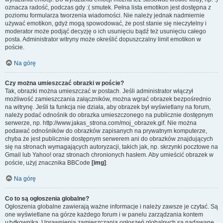
oznacza radość, podczas gdy :( smutek. Pełna lista emotikon jest dostępna z
poziomu formularza tworzenia wiadomości. Nie należy jednak nadmiernie
używać emotikon, gdyż mogą spowodować, że post stanie się nieczytelny i
moderator może podjąć decyzję o ich usunięciu bądź też usunięciu całego
posta. Administrator witryny może określić dopuszczalny limit emotikon w
poście.
Na górę
Czy można umieszczać obrazki w poście?
Tak, obrazki można umieszczać w postach. Jeśli administrator włączył
możliwość zamieszczania załączników, można wgrać obrazek bezpośrednio
na witrynę. Jeśli ta funkcja nie działa, aby obrazek był wyświetlany na forum,
należy podać odnośnik do obrazka umieszczonego na publicznie dostępnym
serwerze, np. http://www.jakas_strona.com/moj_obrazek.gif. Nie można
podawać odnośników do obrazków zapisanych na prywatnym komputerze,
chyba że jest publicznie dostępnym serwerem ani do obrazków znajdujących
się na stronach wymagających autoryzacji, takich jak, np. skrzynki pocztowe na
Gmail lub Yahoo! oraz stronach chronionych hasłem. Aby umieścić obrazek w
poście, użyj znacznika BBCode
[img]
.
Na górę
Co to są ogłoszenia globalne?
Ogłoszenia globalne zawierają ważne informacje i należy zawsze je czytać. Są
one wyświetlane na górze każdego forum i w panelu zarządzania kontem
użytkownika. Uprawnienia zamieszczania ogłoszeń globalnych są nadawane