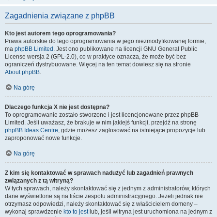
Zagadnienia związane z phpBB
Kto jest autorem tego oprogramowania?
Prawa autorskie do tego oprogramowania w jego niezmodyfikowanej formie,
ma
phpBB Limited
. Jest ono publikowane na licencji GNU General Public
License wersja 2 (GPL-2.0), co w praktyce oznacza, że może być bez
ograniczeń dystrybuowane. Więcej na ten temat dowiesz się na stronie
About phpBB
.
Na górę
Dlaczego funkcja X nie jest dostępna?
To oprogramowanie zostało stworzone i jest licencjonowane przez phpBB
Limited. Jeśli uważasz, że brakuje w nim jakiejś funkcji, przejdź na stronę
phpBB Ideas Centre
, gdzie możesz zagłosować na istniejące propozycje lub
zaproponować nowe funkcje.
Na górę
Z kim się kontaktować w sprawach nadużyć lub zagadnień prawnych
związanych z tą witryną?
W tych sprawach, należy skontaktować się z jednym z administratorów, których
dane wyświetlone są na liście zespołu administracyjnego. Jeżeli jednak nie
otrzymasz odpowiedzi, należy skontaktować się z właścicielem domeny –
wykonaj sprawdzenie
kto to jest
lub, jeśli witryna jest uruchomiona na jednym z