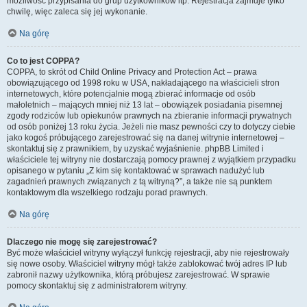
możliwość przypisania do grup użytkowników itp. Rejestracja zajmuje tylko
chwilę, więc zaleca się jej wykonanie.
Na górę
Co to jest COPPA?
COPPA, to skrót od Child Online Privacy and Protection Act – prawa
obowiązującego od 1998 roku w USA, nakładającego na właścicieli stron
internetowych, które potencjalnie mogą zbierać informacje od osób
małoletnich – mających mniej niż 13 lat – obowiązek posiadania pisemnej
zgody rodziców lub opiekunów prawnych na zbieranie informacji prywatnych
od osób poniżej 13 roku życia. Jeżeli nie masz pewności czy to dotyczy ciebie
jako kogoś próbującego zarejestrować się na danej witrynie internetowej –
skontaktuj się z prawnikiem, by uzyskać wyjaśnienie. phpBB Limited i
właściciele tej witryny nie dostarczają pomocy prawnej z wyjątkiem przypadku
opisanego w pytaniu „Z kim się kontaktować w sprawach nadużyć lub
zagadnień prawnych związanych z tą witryną?”, a także nie są punktem
kontaktowym dla wszelkiego rodzaju porad prawnych.
Na górę
Dlaczego nie mogę się zarejestrować?
Być może właściciel witryny wyłączył funkcję rejestracji, aby nie rejestrowały
się nowe osoby. Właściciel witryny mógł także zablokować twój adres IP lub
zabronił nazwy użytkownika, którą próbujesz zarejestrować. W sprawie
pomocy skontaktuj się z administratorem witryny.