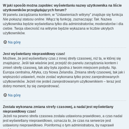
W jaki sposób można zapobiec wyświetlaniu nazwy użytkownika na liście
użytkowników przeglądających forum?
W panelu zarządzania kontem, w “Ustawieniach witryny” znajduje się funkcja
Nie pokazuj statusu online
. Włącz tę funkcję, zaznaczając
Tak
. Nazwa
użytkownika będzie wyświetlana tylko dla administratorów, moderatorów i dla
ciebie. Twoja obecność na witrynie będzie wykazana w liczbie ukrytych
użytkowników.
Na górę
Jest wyświetlany nieprawidłowy czas!
Możliwe, że jest wyświetlany czas z innej strefy czasowej, niż ta, w której się
znajdujesz. Jeśli tak właśnie jest, przejdź do panelu zarządzania kontem i
zmień strefę czasową, tak aby była zgodna z twoim miejscem pobytu. Np.
Europa centralna, Afryka, czy Nowa Zelandia. Zmiana strefy czasowej, tak jak i
większości ustawień, może zostać wykonana tylko przez zarejestrowanych
użytkowników. Jeżeli nie jesteś zarejestrowanym użytkownikiem – teraz jest
dobry moment, by się zarejestrować.
Na górę
Została wykonana zmiana strefy czasowej, a nadal jest wyświetlany
nieprawidłowy czas!
Jeżeli na pewno strefa czasowa została ustawiona prawidłowo, a czas nadal
jest wyświetlany nieprawidłowo, oznacza to, że czas na serwerze jest
ustawiony nieprawidłowo. Poinformuj o tym administratora, by naprawił