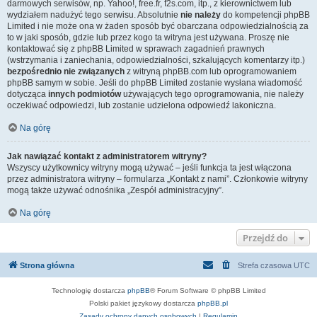
darmowych serwisów, np. Yahoo!, free.fr, f2s.com, itp., z kierownictwem lub
wydziałem nadużyć tego serwisu. Absolutnie
nie należy
do kompetencji phpBB
Limited i nie może ona w żaden sposób być obarczana odpowiedzialnością za
to w jaki sposób, gdzie lub przez kogo ta witryna jest używana. Proszę nie
kontaktować się z phpBB Limited w sprawach zagadnień prawnych
(wstrzymania i zaniechania, odpowiedzialności, szkalujących komentarzy itp.)
bezpośrednio nie związanych
z witryną phpBB.com lub oprogramowaniem
phpBB samym w sobie. Jeśli do phpBB Limited zostanie wysłana wiadomość
dotycząca
innych podmiotów
używających tego oprogramowania, nie należy
oczekiwać odpowiedzi, lub zostanie udzielona odpowiedź lakoniczna.
Na górę
Jak nawiązać kontakt z administratorem witryny?
Wszyscy użytkownicy witryny mogą używać – jeśli funkcja ta jest włączona
przez administratora witryny – formularza „Kontakt z nami”. Członkowie witryny
mogą także używać odnośnika „Zespół administracyjny”.
Na górę
Przejdź do
Strona główna
Strefa czasowa
UTC
Technologię dostarcza
phpBB
® Forum Software © phpBB Limited
Polski pakiet językowy dostarcza
phpBB.pl
Zasady ochrony danych osobowych
|
Regulamin