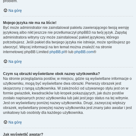
problem.
Na górę
Mojego języka nie ma na liście!
Być może administrator nie zainstalował pakietu zawierającego twoją wersję
językową albo nikt jeszcze nie przetłumaczył phpBB3 na twój język. Zapytaj
administratora witryny czy może zainstalować pakiet językowy, którego
potrzebujesz. Jeśli pakiet dla twojego języka nie istnieje, może spróbujesz go
utworzyć. Więcej informacji na ten temat można znaleźć na stronie
internetowej phpBB Limited
phpBB.pl
® lub
phpBB.com
®
Na górę
Czym są obrazki wyświetlane obok nazwy użytkownika?
Na stronie przeglądania postów, w miejscu, gdzie są wyświetlane informacje o
użytkowniku, mogą być wyświetlane dwa obrazki. Pierwszy obrazek jest
skojarzony z rangą użytkownika. W zależności od używanego stylu jest on w
formie gwiazdek, kwadracików lub kropek pokazujących, jak dużo postów
zostało napisanych przez użytkownika lub jaki jest jego status na tej witrynie.
Jest on wyświetlany poniżej nazwy użytkownika. Drugi, zazwyczaj większy
obrazek, wyświetlany powyżej nazwy użytkownika jest znany jako awatar i jest
unikatowy lub osobisty dla każdego użytkownika.
Na górę
Jak wyświetlić awatar?