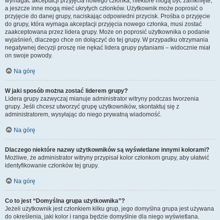
wymagać akceptacji przyjęcia nowego członka, niektóre mogą być zamknięte,
a jeszcze inne mogą mieć ukrytych członków. Użytkownik może poprosić o
przyjęcie do danej grupy, naciskając odpowiedni przycisk. Prośba o przyjęcie
do grupy, która wymaga akceptacji przyjęcia nowego członka, musi zostać
zaakceptowana przez lidera grupy. Może on poprosić użytkownika o podanie
wyjaśnień, dlaczego chce on dołączyć do tej grupy. W przypadku otrzymania
negatywnej decyzji proszę nie nękać lidera grupy pytaniami – widocznie miał
on swoje powody.
Na górę
W jaki sposób można zostać liderem grupy?
Lidera grupy zazwyczaj mianuje administrator witryny podczas tworzenia
grupy. Jeśli chcesz utworzyć grupę użytkowników, skontaktuj się z
administratorem, wysyłając do niego prywatną wiadomość.
Na górę
Dlaczego niektóre nazwy użytkowników są wyświetlane innymi kolorami?
Możliwe, że administrator witryny przypisał kolor członkom grupy, aby ułatwić
identyfikowanie członków tej grupy.
Na górę
Co to jest “Domyślna grupa użytkownika”?
Jeżeli użytkownik jest członkiem kilku grup, jego domyślna grupa jest używana
do określenia, jaki kolor i ranga będzie domyślnie dla niego wyświetlana.