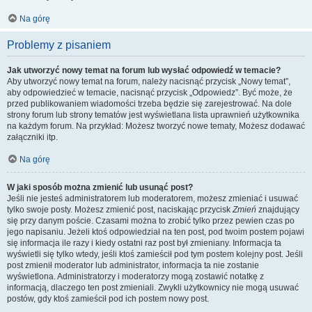
Na górę
Problemy z pisaniem
Jak utworzyć nowy temat na forum lub wysłać odpowiedź w temacie?
Aby utworzyć nowy temat na forum, należy nacisnąć przycisk „Nowy temat”,
aby odpowiedzieć w temacie, nacisnąć przycisk „Odpowiedz”. Być może, że
przed publikowaniem wiadomości trzeba będzie się zarejestrować. Na dole
strony forum lub strony tematów jest wyświetlana lista uprawnień użytkownika
na każdym forum. Na przykład: Możesz tworzyć nowe tematy, Możesz dodawać
załączniki itp.
Na górę
W jaki sposób można zmienić lub usunąć post?
Jeśli nie jesteś administratorem lub moderatorem, możesz zmieniać i usuwać
tylko swoje posty. Możesz zmienić post, naciskając przycisk
Zmień
znajdujący
się przy danym poście. Czasami można to zrobić tylko przez pewien czas po
jego napisaniu. Jeżeli ktoś odpowiedział na ten post, pod twoim postem pojawi
się informacja ile razy i kiedy ostatni raz post był zmieniany. Informacja ta
wyświetli się tylko wtedy, jeśli ktoś zamieścił pod tym postem kolejny post. Jeśli
post zmienił moderator lub administrator, informacja ta nie zostanie
wyświetlona. Administratorzy i moderatorzy mogą zostawić notatkę z
informacją, dlaczego ten post zmieniali. Zwykli użytkownicy nie mogą usuwać
postów, gdy ktoś zamieścił pod ich postem nowy post.