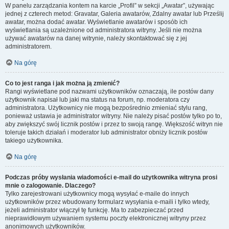
W panelu zarządzania kontem na karcie „Profil” w sekcji „Awatar”, używając
jednej z czterech metod: Gravatar, Galeria awatarów, Zdalny awatar lub Prześlij
awatar, można dodać awatar. Wyświetlanie awatarów i sposób ich
wyświetlania są uzależnione od administratora witryny. Jeśli nie można
używać awatarów na danej witrynie, należy skontaktować się z jej
administratorem.
Na górę
Co to jest ranga i jak można ją zmienić?
Rangi wyświetlane pod nazwami użytkowników oznaczają, ile postów dany
użytkownik napisał lub jaki ma status na forum, np. moderatora czy
administratora. Użytkownicy nie mogą bezpośrednio zmieniać stylu rang,
ponieważ ustawia je administrator witryny. Nie należy pisać postów tylko po to,
aby zwiększyć swój licznik postów i przez to swoją rangę. Większość witryn nie
toleruje takich działań i moderator lub administrator obniży licznik postów
takiego użytkownika.
Na górę
Podczas próby wysłania wiadomości e-mail do użytkownika witryna prosi
mnie o zalogowanie. Dlaczego?
Tylko zarejestrowani użytkownicy mogą wysyłać e-maile do innych
użytkowników przez wbudowany formularz wysyłania e-maili i tylko wtedy,
jeżeli administrator włączył tę funkcję. Ma to zabezpieczać przed
nieprawidłowym używaniem systemu poczty elektronicznej witryny przez
anonimowych użytkowników.