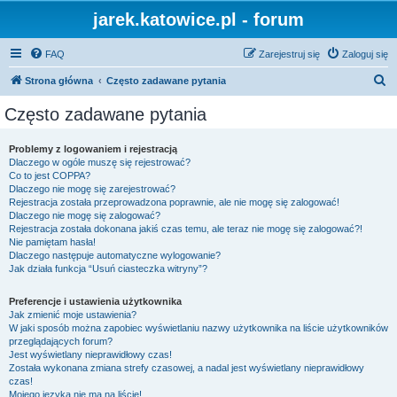
jarek.katowice.pl - forum
FAQ
Zarejestruj się
Zaloguj się
S
Strona główna
Często zadawane pytania
z
Często zadawane pytania
u
k
Problemy z logowaniem i rejestracją
Dlaczego w ogóle muszę się rejestrować?
a
Co to jest COPPA?
j
Dlaczego nie mogę się zarejestrować?
Rejestracja została przeprowadzona poprawnie, ale nie mogę się zalogować!
Dlaczego nie mogę się zalogować?
Rejestracja została dokonana jakiś czas temu, ale teraz nie mogę się zalogować?!
Nie pamiętam hasła!
Dlaczego następuje automatyczne wylogowanie?
Jak działa funkcja “Usuń ciasteczka witryny”?
Preferencje i ustawienia użytkownika
Jak zmienić moje ustawienia?
W jaki sposób można zapobiec wyświetlaniu nazwy użytkownika na liście użytkowników
przeglądających forum?
Jest wyświetlany nieprawidłowy czas!
Została wykonana zmiana strefy czasowej, a nadal jest wyświetlany nieprawidłowy
czas!
Mojego języka nie ma na liście!