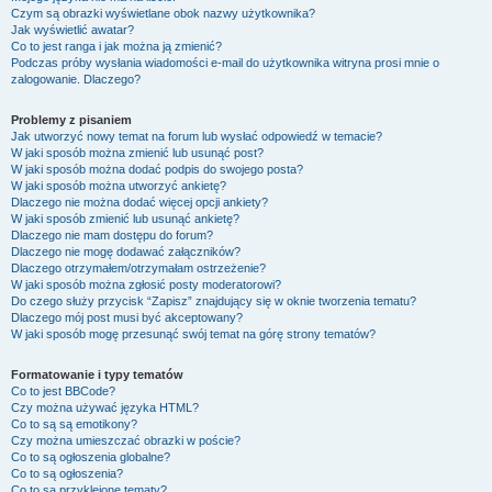
Czym są obrazki wyświetlane obok nazwy użytkownika?
Jak wyświetlić awatar?
Co to jest ranga i jak można ją zmienić?
Podczas próby wysłania wiadomości e-mail do użytkownika witryna prosi mnie o
zalogowanie. Dlaczego?
Problemy z pisaniem
Jak utworzyć nowy temat na forum lub wysłać odpowiedź w temacie?
W jaki sposób można zmienić lub usunąć post?
W jaki sposób można dodać podpis do swojego posta?
W jaki sposób można utworzyć ankietę?
Dlaczego nie można dodać więcej opcji ankiety?
W jaki sposób zmienić lub usunąć ankietę?
Dlaczego nie mam dostępu do forum?
Dlaczego nie mogę dodawać załączników?
Dlaczego otrzymałem/otrzymałam ostrzeżenie?
W jaki sposób można zgłosić posty moderatorowi?
Do czego służy przycisk “Zapisz” znajdujący się w oknie tworzenia tematu?
Dlaczego mój post musi być akceptowany?
W jaki sposób mogę przesunąć swój temat na górę strony tematów?
Formatowanie i typy tematów
Co to jest BBCode?
Czy można używać języka HTML?
Co to są są emotikony?
Czy można umieszczać obrazki w poście?
Co to są ogłoszenia globalne?
Co to są ogłoszenia?
Co to są przyklejone tematy?