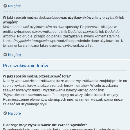
Na górę
W jaki sposób można dodawać/usuwać użytkowników z listy przyjaciół lub
wrogów?
Można dodawać użytkowników na dwa sposoby. Po pierwsze, klikając w
profilu wybranego użytkownika odnośnik
Dodaj do przyjaciół
lub
Dodaj do
wrogów
. Po drugie, przejść do panelu zarządzania swoim kontem i tam na
karcie
Przyjaciele i wrogowie
wprowadzić odpowiednie dane użytkownika. Na
tej samej karcie można także usuwać użytkowników z list.
Na górę
Przeszukiwanie forów
W jaki sposób można przeszukiwać fora?
Należy wprowadzić poszukiwaną frazę w pole wyszukiwania znajdujące się na
stronie wykazu forów, a także stronach forów i tematów. W celu uzyskania
zaawansowanych funkcji wyszukiwania należy kliknąć odnośnik
“Wyszukiwanie zaawansowane” dostępny na wszystkich stronach witryny.
Rozmieszczenie elementów sterujących mechanizmem wyszukiwania może
zależeć od używanego stylu.
Na górę
Dlaczego moje wyszukiwanie nie zwraca wyników?
Prawdopodobnie zapytanie nie było jasno sprecyzowane i zawierało wiele