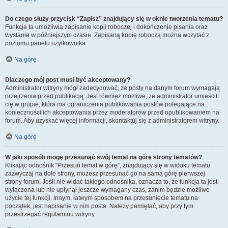
Do czego służy przycisk “Zapisz” znajdujący się w oknie tworzenia tematu?
Funkcja ta umożliwia zapisanie kopii roboczej i dokończenie pisania oraz
wysłanie w późniejszym czasie. Zapisaną kopię roboczą można wczytać z
poziomu panelu użytkownika.
Na górę
Dlaczego mój post musi być akceptowany?
Administrator witryny mógł zadecydować, że posty na danym forum wymagają
przejrzenia przed publikacją. Jest również możliwe, że administrator umieścił
cię w grupie, która ma ograniczenia publikowania postów polegające na
konieczności ich akceptowania przez moderatorów przed opublikowaniem na
forum. Aby uzyskać więcej informacji, skontaktuj się z administratorem witryny.
Na górę
W jaki sposób mogę przesunąć swój temat na górę strony tematów?
Klikając odnośnik “Przesuń temat w górę”, znajdujący się w widoku tematu
zazwyczaj na dole strony, możesz przesunąć go na samą górę pierwszej
strony forum. Jeśli nie widać takiego odnośnika, oznacza to, że funkcja ta jest
wyłączona lub nie upłynął jeszcze wymagany czas, zanim będzie możliwe
użycie tej funkcji. Innym, łatwym sposobem na przesunięcie tematu na
początek, jest napisanie w nim posta. Należy pamiętać, aby przy tym
przestrzegać regulaminu witryny.