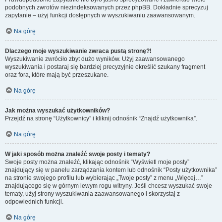
podobnych zwrotów niezindeksowanych przez phpBB. Dokładnie sprecyzuj
zapytanie – użyj funkcji dostępnych w wyszukiwaniu zaawansowanym.
Na górę
Dlaczego moje wyszukiwanie zwraca pustą stronę?!
Wyszukiwanie zwróciło zbyt dużo wyników. Użyj zaawansowanego
wyszukiwania i postaraj się bardziej precyzyjnie określić szukany fragment
oraz fora, które mają być przeszukane.
Na górę
Jak można wyszukać użytkowników?
Przejdź na stronę “Użytkownicy” i kliknij odnośnik “Znajdź użytkownika”.
Na górę
W jaki sposób można znaleźć swoje posty i tematy?
Swoje posty można znaleźć, klikając odnośnik “Wyświetl moje posty”
znajdujący się w panelu zarządzania kontem lub odnośnik “Posty użytkownika”
na stronie swojego profilu lub wybierając „Twoje posty” z menu „Więcej…”
znajdującego się w górnym lewym rogu witryny. Jeśli chcesz wyszukać swoje
tematy, użyj strony wyszukiwania zaawansowanego i skorzystaj z
odpowiednich funkcji.
Na górę