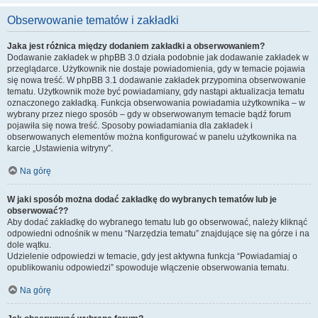
Obserwowanie tematów i zakładki
Jaka jest różnica między dodaniem zakładki a obserwowaniem?
Dodawanie zakładek w phpBB 3.0 działa podobnie jak dodawanie zakładek w
przeglądarce. Użytkownik nie dostaje powiadomienia, gdy w temacie pojawia
się nowa treść. W phpBB 3.1 dodawanie zakładek przypomina obserwowanie
tematu. Użytkownik może być powiadamiany, gdy nastąpi aktualizacja tematu
oznaczonego zakładką. Funkcja obserwowania powiadamia użytkownika – w
wybrany przez niego sposób – gdy w obserwowanym temacie bądź forum
pojawiła się nowa treść. Sposoby powiadamiania dla zakładek i
obserwowanych elementów można konfigurować w panelu użytkownika na
karcie „Ustawienia witryny”.
Na górę
W jaki sposób można dodać zakładkę do wybranych tematów lub je
obserwować??
Aby dodać zakładkę do wybranego tematu lub go obserwować, należy kliknąć
odpowiedni odnośnik w menu “Narzędzia tematu” znajdujące się na górze i na
dole wątku.
Udzielenie odpowiedzi w temacie, gdy jest aktywna funkcja “Powiadamiaj o
opublikowaniu odpowiedzi” spowoduje włączenie obserwowania tematu.
Na górę