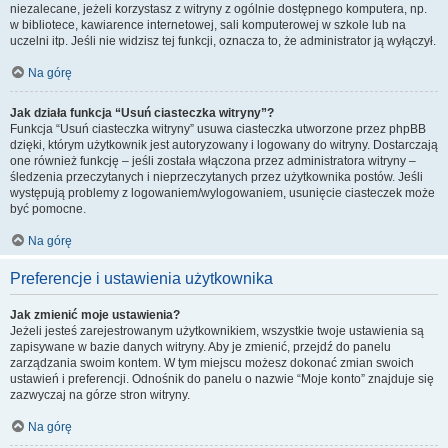
niezalecane, jeżeli korzystasz z witryny z ogólnie dostępnego komputera, np.
w bibliotece, kawiarence internetowej, sali komputerowej w szkole lub na
uczelni itp. Jeśli nie widzisz tej funkcji, oznacza to, że administrator ją wyłączył.
Na górę
Jak działa funkcja “Usuń ciasteczka witryny”?
Funkcja “Usuń ciasteczka witryny” usuwa ciasteczka utworzone przez phpBB
dzięki, którym użytkownik jest autoryzowany i logowany do witryny. Dostarczają
one również funkcję – jeśli została włączona przez administratora witryny –
śledzenia przeczytanych i nieprzeczytanych przez użytkownika postów. Jeśli
występują problemy z logowaniem/wylogowaniem, usunięcie ciasteczek może
być pomocne.
Na górę
Preferencje i ustawienia użytkownika
Jak zmienić moje ustawienia?
Jeżeli jesteś zarejestrowanym użytkownikiem, wszystkie twoje ustawienia są
zapisywane w bazie danych witryny. Aby je zmienić, przejdź do panelu
zarządzania swoim kontem. W tym miejscu możesz dokonać zmian swoich
ustawień i preferencji. Odnośnik do panelu o nazwie “Moje konto” znajduje się
zazwyczaj na górze stron witryny.
Na górę