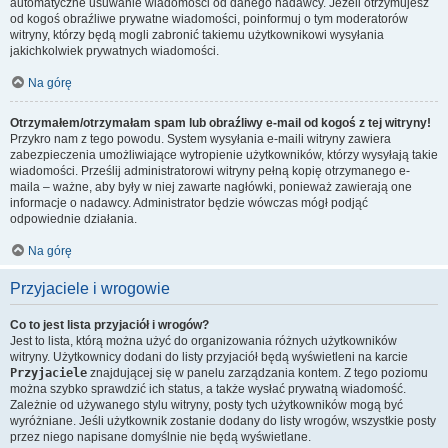
automatyczne usuwanie wiadomości od danego nadawcy. Jeżeli otrzymujesz
od kogoś obraźliwe prywatne wiadomości, poinformuj o tym moderatorów
witryny, którzy będą mogli zabronić takiemu użytkownikowi wysyłania
jakichkolwiek prywatnych wiadomości.
Na górę
Otrzymałem/otrzymałam spam lub obraźliwy e-mail od kogoś z tej witryny!
Przykro nam z tego powodu. System wysyłania e-maili witryny zawiera
zabezpieczenia umożliwiające wytropienie użytkowników, którzy wysyłają takie
wiadomości. Prześlij administratorowi witryny pełną kopię otrzymanego e-
maila – ważne, aby były w niej zawarte nagłówki, ponieważ zawierają one
informacje o nadawcy. Administrator będzie wówczas mógł podjąć
odpowiednie działania.
Na górę
Przyjaciele i wrogowie
Co to jest lista przyjaciół i wrogów?
Jest to lista, którą można użyć do organizowania różnych użytkowników
witryny. Użytkownicy dodani do listy przyjaciół będą wyświetleni na karcie
Przyjaciele
znajdującej się w panelu zarządzania kontem. Z tego poziomu
można szybko sprawdzić ich status, a także wysłać prywatną wiadomość.
Zależnie od używanego stylu witryny, posty tych użytkowników mogą być
wyróżniane. Jeśli użytkownik zostanie dodany do listy wrogów, wszystkie posty
przez niego napisane domyślnie nie będą wyświetlane.