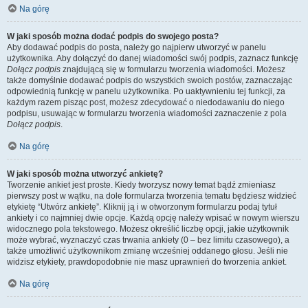
Na górę
W jaki sposób można dodać podpis do swojego posta?
Aby dodawać podpis do posta, należy go najpierw utworzyć w panelu
użytkownika. Aby dołączyć do danej wiadomości swój podpis, zaznacz funkcję
Dołącz podpis
znajdującą się w formularzu tworzenia wiadomości. Możesz
także domyślnie dodawać podpis do wszystkich swoich postów, zaznaczając
odpowiednią funkcję w panelu użytkownika. Po uaktywnieniu tej funkcji, za
każdym razem pisząc post, możesz zdecydować o niedodawaniu do niego
podpisu, usuwając w formularzu tworzenia wiadomości zaznaczenie z pola
Dołącz podpis
.
Na górę
W jaki sposób można utworzyć ankietę?
Tworzenie ankiet jest proste. Kiedy tworzysz nowy temat bądź zmieniasz
pierwszy post w wątku, na dole formularza tworzenia tematu będziesz widzieć
etykietę “Utwórz ankietę”. Kliknij ją i w otworzonym formularzu podaj tytuł
ankiety i co najmniej dwie opcje. Każdą opcję należy wpisać w nowym wierszu
widocznego pola tekstowego. Możesz określić liczbę opcji, jakie użytkownik
może wybrać, wyznaczyć czas trwania ankiety (0 – bez limitu czasowego), a
także umożliwić użytkownikom zmianę wcześniej oddanego głosu. Jeśli nie
widzisz etykiety, prawdopodobnie nie masz uprawnień do tworzenia ankiet.
Na górę