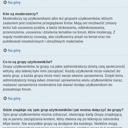
Na górę
Kim są moderatorzy?
Moderatorzy są użytkownikami albo też grupami użytkowników, których
zadaniem jest codzienne przeglądanie forów. Mają oni możliwość zmiany
treści lub usuwania postów, a także blokowania, odblokowywania,
przenoszenia, usuwania i dzielenia tematów na forum, które moderują. Z
reguły moderatorzy czuwają, aby użytkownicy pisali na temat oraz nie
publikowali niewłaściwych i obraźliwych materiałów.
Na górę
Co to są grupy użytkowników?
Grupy użytkowników, to grupy, na jakie administratorzy dzielą całą społeczność
witryny, aby łatwiej było nimi zarządzać. Każdy użytkownik może należeć do
wielu grup, a każda grupa może mieć swoje własne uprawnienia. Dzięki temu
administratorzy mogą łatwo zmieniać uprawnienia wielu użytkowników naraz,
nadawać uprawnienia moderatora lub dawać dostęp użytkownikom do
prywatnego forum.
Na górę
Gdzie znajduje się spis grup użytkowników i jak można dołączyć do grupy?
Spis grup użytkowników można zobaczyć, otwierając kartę
Grupy
znajdującą
się w panelu zarządzania kontem, który otwiera się po kliknięciu odnośnika
Moje konto
. Nie wszystkie grupy są dostępne dla każdego. Niektóre mogą