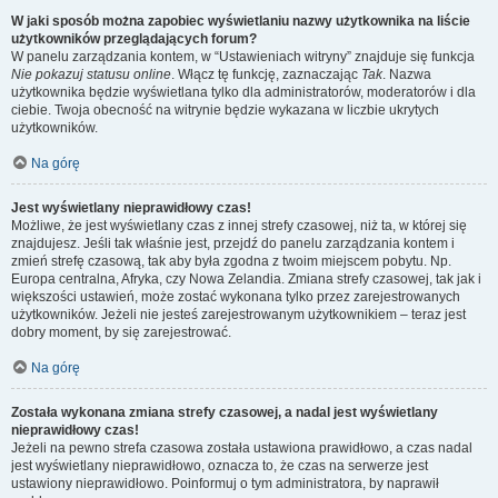
W jaki sposób można zapobiec wyświetlaniu nazwy użytkownika na liście
użytkowników przeglądających forum?
W panelu zarządzania kontem, w “Ustawieniach witryny” znajduje się funkcja
Nie pokazuj statusu online
. Włącz tę funkcję, zaznaczając
Tak
. Nazwa
użytkownika będzie wyświetlana tylko dla administratorów, moderatorów i dla
ciebie. Twoja obecność na witrynie będzie wykazana w liczbie ukrytych
użytkowników.
Na górę
Jest wyświetlany nieprawidłowy czas!
Możliwe, że jest wyświetlany czas z innej strefy czasowej, niż ta, w której się
znajdujesz. Jeśli tak właśnie jest, przejdź do panelu zarządzania kontem i
zmień strefę czasową, tak aby była zgodna z twoim miejscem pobytu. Np.
Europa centralna, Afryka, czy Nowa Zelandia. Zmiana strefy czasowej, tak jak i
większości ustawień, może zostać wykonana tylko przez zarejestrowanych
użytkowników. Jeżeli nie jesteś zarejestrowanym użytkownikiem – teraz jest
dobry moment, by się zarejestrować.
Na górę
Została wykonana zmiana strefy czasowej, a nadal jest wyświetlany
nieprawidłowy czas!
Jeżeli na pewno strefa czasowa została ustawiona prawidłowo, a czas nadal
jest wyświetlany nieprawidłowo, oznacza to, że czas na serwerze jest
ustawiony nieprawidłowo. Poinformuj o tym administratora, by naprawił