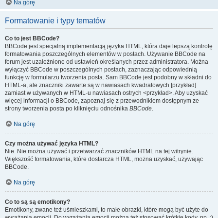
Na górę
Formatowanie i typy tematów
Co to jest BBCode?
BBCode jest specjalną implementacją języka HTML, która daje lepszą kontrolę
formatowania poszczególnych elementów w postach. Używanie BBCode na
forum jest uzależnione od ustawień określanych przez administratora. Można
wyłączyć BBCode w poszczególnych postach, zaznaczając odpowiednią
funkcję w formularzu tworzenia posta. Sam BBCode jest podobny w składni do
HTML-a, ale znaczniki zawarte są w nawiasach kwadratowych [przykład]
zamiast w używanych w HTML-u nawiasach ostrych <przykład>. Aby uzyskać
więcej informacji o BBCode, zapoznaj się z przewodnikiem dostępnym ze
strony tworzenia posta po kliknięciu odnośnika
BBCode
.
Na górę
Czy można używać języka HTML?
Nie. Nie można używać i przetwarzać znaczników HTML na tej witrynie.
Większość formatowania, które dostarcza HTML, można uzyskać, używając
BBCode.
Na górę
Co to są są emotikony?
Emotikony, zwane też uśmieszkami, to małe obrazki, które mogą być użyte do
wyrażania emocji. Do wyrażania emocji można też stosować krótkie kody, np. :)