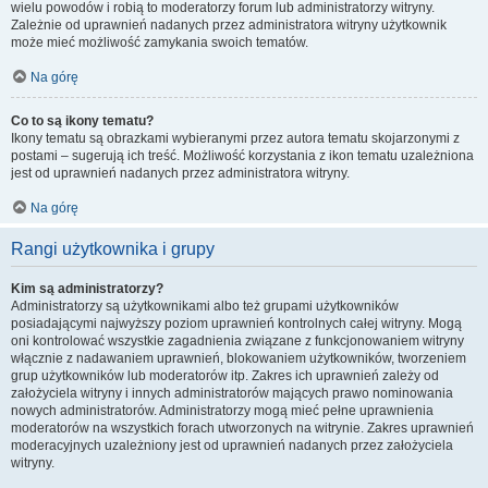
wielu powodów i robią to moderatorzy forum lub administratorzy witryny.
Zależnie od uprawnień nadanych przez administratora witryny użytkownik
może mieć możliwość zamykania swoich tematów.
Na górę
Co to są ikony tematu?
Ikony tematu są obrazkami wybieranymi przez autora tematu skojarzonymi z
postami – sugerują ich treść. Możliwość korzystania z ikon tematu uzależniona
jest od uprawnień nadanych przez administratora witryny.
Na górę
Rangi użytkownika i grupy
Kim są administratorzy?
Administratorzy są użytkownikami albo też grupami użytkowników
posiadającymi najwyższy poziom uprawnień kontrolnych całej witryny. Mogą
oni kontrolować wszystkie zagadnienia związane z funkcjonowaniem witryny
włącznie z nadawaniem uprawnień, blokowaniem użytkowników, tworzeniem
grup użytkowników lub moderatorów itp. Zakres ich uprawnień zależy od
założyciela witryny i innych administratorów mających prawo nominowania
nowych administratorów. Administratorzy mogą mieć pełne uprawnienia
moderatorów na wszystkich forach utworzonych na witrynie. Zakres uprawnień
moderacyjnych uzależniony jest od uprawnień nadanych przez założyciela
witryny.