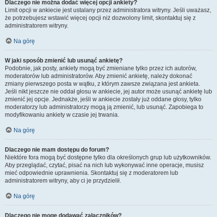
Dlaczego nie można dodać więcej opcji ankiety?
Limit opcji w ankiecie jest ustalany przez administratora witryny. Jeśli uważasz,
że potrzebujesz wstawić więcej opcji niż dozwolony limit, skontaktuj się z
administratorem witryny.
Na górę
W jaki sposób zmienić lub usunąć ankietę?
Podobnie, jak posty, ankiety mogą być zmieniane tylko przez ich autorów,
moderatorów lub administratorów. Aby zmienić ankietę, należy dokonać
zmiany pierwszego posta w wątku, z którym zawsze związana jest ankieta.
Jeśli nikt jeszcze nie oddał głosu w ankiecie, jej autor może usunąć ankietę lub
zmienić jej opcje. Jednakże, jeśli w ankiecie zostały już oddane głosy, tylko
moderatorzy lub administratorzy mogą ją zmienić, lub usunąć. Zapobiega to
modyfikowaniu ankiety w czasie jej trwania.
Na górę
Dlaczego nie mam dostępu do forum?
Niektóre fora mogą być dostępne tylko dla określonych grup lub użytkowników.
Aby przeglądać, czytać, pisać na nich lub wykonywać inne operacje, musisz
mieć odpowiednie uprawnienia. Skontaktuj się z moderatorem lub
administratorem witryny, aby ci je przydzielił.
Na górę
Dlaczego nie mogę dodawać załączników?