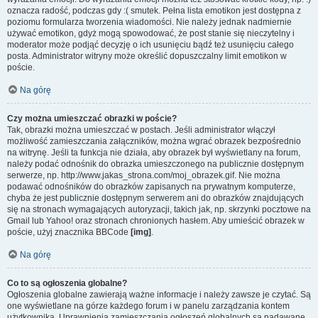
oznacza radość, podczas gdy :( smutek. Pełna lista emotikon jest dostępna z
poziomu formularza tworzenia wiadomości. Nie należy jednak nadmiernie
używać emotikon, gdyż mogą spowodować, że post stanie się nieczytelny i
moderator może podjąć decyzję o ich usunięciu bądź też usunięciu całego
posta. Administrator witryny może określić dopuszczalny limit emotikon w
poście.
Na górę
Czy można umieszczać obrazki w poście?
Tak, obrazki można umieszczać w postach. Jeśli administrator włączył
możliwość zamieszczania załączników, można wgrać obrazek bezpośrednio
na witrynę. Jeśli ta funkcja nie działa, aby obrazek był wyświetlany na forum,
należy podać odnośnik do obrazka umieszczonego na publicznie dostępnym
serwerze, np. http://www.jakas_strona.com/moj_obrazek.gif. Nie można
podawać odnośników do obrazków zapisanych na prywatnym komputerze,
chyba że jest publicznie dostępnym serwerem ani do obrazków znajdujących
się na stronach wymagających autoryzacji, takich jak, np. skrzynki pocztowe na
Gmail lub Yahoo! oraz stronach chronionych hasłem. Aby umieścić obrazek w
poście, użyj znacznika BBCode
[img]
.
Na górę
Co to są ogłoszenia globalne?
Ogłoszenia globalne zawierają ważne informacje i należy zawsze je czytać. Są
one wyświetlane na górze każdego forum i w panelu zarządzania kontem
użytkownika. Uprawnienia zamieszczania ogłoszeń globalnych są nadawane