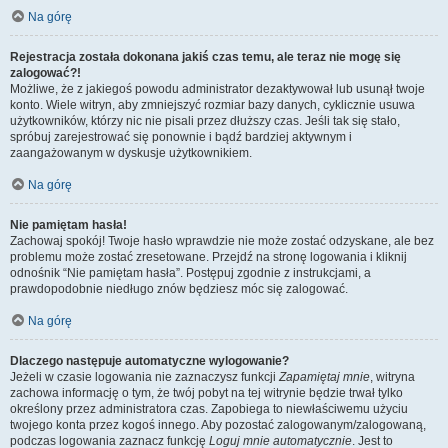
Na górę
Rejestracja została dokonana jakiś czas temu, ale teraz nie mogę się
zalogować?!
Możliwe, że z jakiegoś powodu administrator dezaktywował lub usunął twoje
konto. Wiele witryn, aby zmniejszyć rozmiar bazy danych, cyklicznie usuwa
użytkowników, którzy nic nie pisali przez dłuższy czas. Jeśli tak się stało,
spróbuj zarejestrować się ponownie i bądź bardziej aktywnym i
zaangażowanym w dyskusje użytkownikiem.
Na górę
Nie pamiętam hasła!
Zachowaj spokój! Twoje hasło wprawdzie nie może zostać odzyskane, ale bez
problemu może zostać zresetowane. Przejdź na stronę logowania i kliknij
odnośnik “Nie pamiętam hasła”. Postępuj zgodnie z instrukcjami, a
prawdopodobnie niedługo znów będziesz móc się zalogować.
Na górę
Dlaczego następuje automatyczne wylogowanie?
Jeżeli w czasie logowania nie zaznaczysz funkcji
Zapamiętaj mnie
, witryna
zachowa informację o tym, że twój pobyt na tej witrynie będzie trwał tylko
określony przez administratora czas. Zapobiega to niewłaściwemu użyciu
twojego konta przez kogoś innego. Aby pozostać zalogowanym/zalogowaną,
podczas logowania zaznacz funkcję
Loguj mnie automatycznie
. Jest to