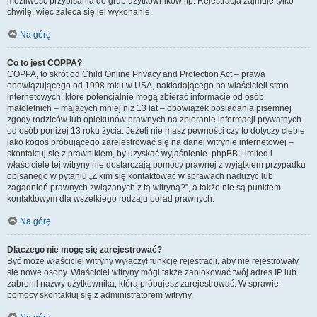
możliwość przypisania do grup użytkowników itp. Rejestracja zajmuje tylko
chwilę, więc zaleca się jej wykonanie.
Na górę
Co to jest COPPA?
COPPA, to skrót od Child Online Privacy and Protection Act – prawa
obowiązującego od 1998 roku w USA, nakładającego na właścicieli stron
internetowych, które potencjalnie mogą zbierać informacje od osób
małoletnich – mających mniej niż 13 lat – obowiązek posiadania pisemnej
zgody rodziców lub opiekunów prawnych na zbieranie informacji prywatnych
od osób poniżej 13 roku życia. Jeżeli nie masz pewności czy to dotyczy ciebie
jako kogoś próbującego zarejestrować się na danej witrynie internetowej –
skontaktuj się z prawnikiem, by uzyskać wyjaśnienie. phpBB Limited i
właściciele tej witryny nie dostarczają pomocy prawnej z wyjątkiem przypadku
opisanego w pytaniu „Z kim się kontaktować w sprawach nadużyć lub
zagadnień prawnych związanych z tą witryną?”, a także nie są punktem
kontaktowym dla wszelkiego rodzaju porad prawnych.
Na górę
Dlaczego nie mogę się zarejestrować?
Być może właściciel witryny wyłączył funkcję rejestracji, aby nie rejestrowały
się nowe osoby. Właściciel witryny mógł także zablokować twój adres IP lub
zabronił nazwy użytkownika, którą próbujesz zarejestrować. W sprawie
pomocy skontaktuj się z administratorem witryny.