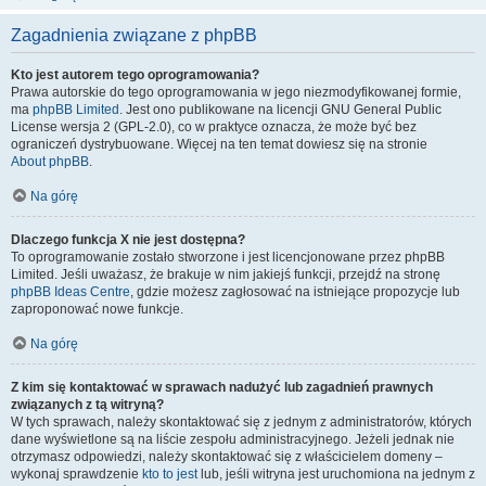
Zagadnienia związane z phpBB
Kto jest autorem tego oprogramowania?
Prawa autorskie do tego oprogramowania w jego niezmodyfikowanej formie,
ma
phpBB Limited
. Jest ono publikowane na licencji GNU General Public
License wersja 2 (GPL-2.0), co w praktyce oznacza, że może być bez
ograniczeń dystrybuowane. Więcej na ten temat dowiesz się na stronie
About phpBB
.
Na górę
Dlaczego funkcja X nie jest dostępna?
To oprogramowanie zostało stworzone i jest licencjonowane przez phpBB
Limited. Jeśli uważasz, że brakuje w nim jakiejś funkcji, przejdź na stronę
phpBB Ideas Centre
, gdzie możesz zagłosować na istniejące propozycje lub
zaproponować nowe funkcje.
Na górę
Z kim się kontaktować w sprawach nadużyć lub zagadnień prawnych
związanych z tą witryną?
W tych sprawach, należy skontaktować się z jednym z administratorów, których
dane wyświetlone są na liście zespołu administracyjnego. Jeżeli jednak nie
otrzymasz odpowiedzi, należy skontaktować się z właścicielem domeny –
wykonaj sprawdzenie
kto to jest
lub, jeśli witryna jest uruchomiona na jednym z