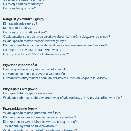
Co to są zamknięte tematy?
Co to są ikony tematu?
Rangi użytkownika i grupy
Kim są administratorzy?
Kim są moderatorzy?
Co to są grupy użytkowników?
Gdzie znajduje się spis grup użytkowników i jak można dołączyć do grupy?
W jaki sposób można zostać liderem grupy?
Dlaczego niektóre nazwy użytkowników są wyświetlane innymi kolorami?
Co to jest “Domyślna grupa użytkownika”?
Czym jest odnośnik “Zespół administracyjny”?
Prywatne wiadomości
Nie mogę wysyłać prywatnych wiadomości!
Otrzymuję niechciane prywatne wiadomości!
Otrzymałem/otrzymałam spam lub obraźliwy e-mail od kogoś z tej witryny!
Przyjaciele i wrogowie
Co to jest lista przyjaciół i wrogów?
W jaki sposób można dodawać/usuwać użytkowników z listy przyjaciół lub wrogów?
Przeszukiwanie forów
W jaki sposób można przeszukiwać fora?
Dlaczego moje wyszukiwanie nie zwraca wyników?
Dlaczego moje wyszukiwanie zwraca pustą stronę?!
Jak można wyszukać użytkowników?
W jaki sposób można znaleźć swoje posty i tematy?