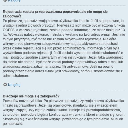
Na górę
Rejestracja została przeprowadzona poprawnie, ale nie mogę się
zalogować!
Po pierwsze, sprawdź swoją nazwę użytkownika i hasło. Jeśli są poprawne, to
wystąpiła jedna z dwóch przyczyn. Pierwszą z nich może być włączona funkcja
COPPA, a w czasie rejestracji została podana informacja, że masz mniej niż 13
lat. Wówczas należy wykonać instrukcje wysłane na twój adres e-mail. Jeśli nie
to było przyczyną, być może nie została aktywowana rejestracja. Niektóre
witryny przed pierwszym zalogowaniem wymagają aktywowania rejestracji
przez osobę rejestrującą się lub przez administratora. Informacja o tym była
wyświetlona podczas rejestracji. Jeśli została wysłana do ciebie wiadomość e-
mail, postępuj zgodnie z zawartymi w niej instrukcjami. Jeżeli taka wiadomość
do ciebie nie dotarła, być może został podany nieprawidłowy adres e-mail lub
wiadomość została zatrzymana przez filtr antyspamowy. Jeśli na pewno
podany przez ciebie adres e-mail jest prawidłowy, spróbuj skontaktować się z
administratorem.
Na górę
Dlaczego nie mogę się zalogować?
Powodów może być kilka. Po pierwsze sprawdź, czy twoja nazwa użytkownika
i hasło są prawidłowe. Jeżeli są prawidłowe, skontaktuj się z właścicielem
witryny i zapytaj, czy cię nie zablokowano. Istnieje też prawdopodobieństwo,
że problem powoduje błędna konfiguracja witryny, na której znajduje się forum.
Skontaktuj się z właścicielem witryny i powiadom go o tym problemie. Musi on
go naprawić.