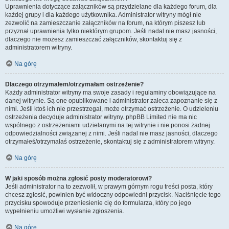
Uprawnienia dotyczące załączników są przydzielane dla każdego forum, dla
każdej grupy i dla każdego użytkownika. Administrator witryny mógł nie
zezwolić na zamieszczanie załączników na forum, na którym piszesz lub
przyznał uprawnienia tylko niektórym grupom. Jeśli nadal nie masz jasności,
dlaczego nie możesz zamieszczać załączników, skontaktuj się z
administratorem witryny.
Na górę
Dlaczego otrzymałem/otrzymałam ostrzeżenie?
Każdy administrator witryny ma swoje zasady i regulaminy obowiązujące na
danej witrynie. Są one opublikowane i administrator zaleca zapoznanie się z
nimi. Jeśli ktoś ich nie przestrzegał, może otrzymać ostrzeżenie. O udzieleniu
ostrzeżenia decyduje administrator witryny. phpBB Limited nie ma nic
wspólnego z ostrzeżeniami udzielanymi na tej witrynie i nie ponosi żadnej
odpowiedzialności związanej z nimi. Jeśli nadal nie masz jasności, dlaczego
otrzymałeś/otrzymałaś ostrzeżenie, skontaktuj się z administratorem witryny.
Na górę
W jaki sposób można zgłosić posty moderatorowi?
Jeśli administrator na to zezwolił, w prawym górnym rogu treści posta, który
chcesz zgłosić, powinien być widoczny odpowiedni przycisk. Naciśnięcie tego
przycisku spowoduje przeniesienie cię do formularza, który po jego
wypełnieniu umożliwi wysłanie zgłoszenia.
Na górę