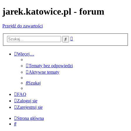
jarek.katowice.pl - forum
Przejdź do zawartości
Wyszukiwanie
Szukaj
zaawansowane
Więcej…
Tematy bez odpowiedzi
Aktywne tematy
Szukaj
FAQ
Zaloguj się
Zarejestruj się
Strona główna
Szukaj