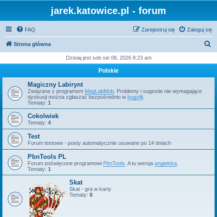
jarek.katowice.pl - forum
FAQ
Zarejestruj się
Zaloguj się
S
Strona główna
z
Dzisiaj jest sob sie 08, 2026 8:23 am
u
Polskie
k
Magiczny Labirynt
a
Związane z programem
MagLabMob
. Problemy i sugestie nie wymagające
dyskusji można zgłaszać bezpośrednio w
bugzilli
.
j
Tematy:
1
Cokolwiek
Tematy:
4
Test
Forum testowe - posty automatycznie usuwane po 14 dniach
PbnTools PL
Forum poświęcone programowi
PbnTools
. A tu wersja
angielska
.
Tematy:
1
Skat
Skat - gra w karty
Tematy:
8