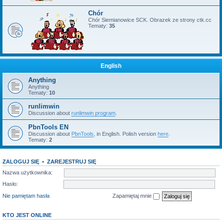
Chór
Chór Siemianowice SCK. Obrazek ze strony ctk.cc
Tematy:
35
English
Anything
Anything
Tematy:
10
runlimwin
Discussion about
runlimwin program
.
PbnTools EN
Discussion about
PbnTools
, in English. Polish version
here
.
Tematy:
2
ZALOGUJ SIĘ
•
ZAREJESTRUJ SIĘ
Nazwa użytkownika:
Hasło:
Nie pamiętam hasła
Zapamiętaj mnie
KTO JEST ONLINE