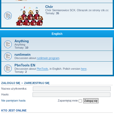
Chór
Chór Siemianowice SCK. Obrazek ze strony ctk.cc
Tematy:
35
English
Anything
Anything
Tematy:
10
runlimwin
Discussion about
runlimwin program
.
PbnTools EN
Discussion about
PbnTools
, in English. Polish version
here
.
Tematy:
2
ZALOGUJ SIĘ
•
ZAREJESTRUJ SIĘ
Nazwa użytkownika:
Hasło:
Nie pamiętam hasła
Zapamiętaj mnie
KTO JEST ONLINE