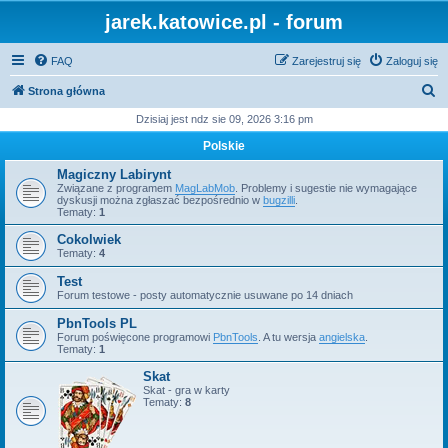
jarek.katowice.pl - forum
FAQ
Zarejestruj się
Zaloguj się
S
Strona główna
z
Dzisiaj jest ndz sie 09, 2026 3:16 pm
u
Polskie
k
Magiczny Labirynt
a
Związane z programem
MagLabMob
. Problemy i sugestie nie wymagające
dyskusji można zgłaszać bezpośrednio w
bugzilli
.
j
Tematy:
1
Cokolwiek
Tematy:
4
Test
Forum testowe - posty automatycznie usuwane po 14 dniach
PbnTools PL
Forum poświęcone programowi
PbnTools
. A tu wersja
angielska
.
Tematy:
1
Skat
Skat - gra w karty
Tematy:
8