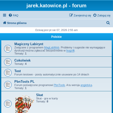
jarek.katowice.pl - forum
FAQ
Zarejestruj się
Zaloguj się
S
Strona główna
z
Dzisiaj jest pt sie 07, 2026 2:55 am
u
Polskie
k
Magiczny Labirynt
a
Związane z programem
MagLabMob
. Problemy i sugestie nie wymagające
dyskusji można zgłaszać bezpośrednio w
bugzilli
.
j
Tematy:
1
Cokolwiek
Tematy:
4
Test
Forum testowe - posty automatycznie usuwane po 14 dniach
PbnTools PL
Forum poświęcone programowi
PbnTools
. A tu wersja
angielska
.
Tematy:
1
Skat
Skat - gra w karty
Tematy:
8