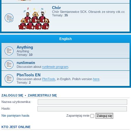
Chór
Chór Siemianowice SCK. Obrazek ze strony ctk.cc
Tematy:
35
English
Anything
Anything
Tematy:
10
runlimwin
Discussion about
runlimwin program
.
PbnTools EN
Discussion about
PbnTools
, in English. Polish version
here
.
Tematy:
2
ZALOGUJ SIĘ
•
ZAREJESTRUJ SIĘ
Nazwa użytkownika:
Hasło:
Nie pamiętam hasła
Zapamiętaj mnie
KTO JEST ONLINE