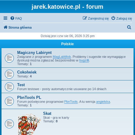
jarek.katowice.pl - forum
FAQ
Zarejestruj się
Zaloguj się
S
Strona główna
z
Dzisiaj jest czw sie 06, 2026 3:25 pm
u
Polskie
k
Magiczny Labirynt
a
Związane z programem
MagLabMob
. Problemy i sugestie nie wymagające
dyskusji można zgłaszać bezpośrednio w
bugzilli
.
j
Tematy:
1
Cokolwiek
Tematy:
4
Test
Forum testowe - posty automatycznie usuwane po 14 dniach
PbnTools PL
Forum poświęcone programowi
PbnTools
. A tu wersja
angielska
.
Tematy:
1
Skat
Skat - gra w karty
Tematy:
8