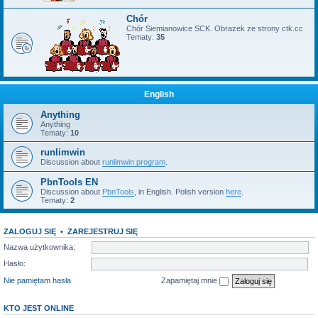
Chór
Chór Siemianowice SCK. Obrazek ze strony ctk.cc
Tematy:
35
English
Anything
Anything
Tematy:
10
runlimwin
Discussion about
runlimwin program
.
PbnTools EN
Discussion about
PbnTools
, in English. Polish version
here
.
Tematy:
2
ZALOGUJ SIĘ
•
ZAREJESTRUJ SIĘ
Nazwa użytkownika:
Hasło:
Nie pamiętam hasła
Zapamiętaj mnie
KTO JEST ONLINE