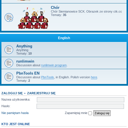
Chór
Chór Siemianowice SCK. Obrazek ze strony ctk.cc
Tematy:
35
English
Anything
Anything
Tematy:
10
runlimwin
Discussion about
runlimwin program
.
PbnTools EN
Discussion about
PbnTools
, in English. Polish version
here
.
Tematy:
2
ZALOGUJ SIĘ
•
ZAREJESTRUJ SIĘ
Nazwa użytkownika:
Hasło:
Nie pamiętam hasła
Zapamiętaj mnie
KTO JEST ONLINE