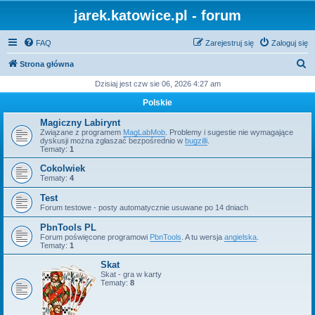
jarek.katowice.pl - forum
FAQ
Zarejestruj się
Zaloguj się
S
Strona główna
z
Dzisiaj jest czw sie 06, 2026 4:27 am
u
Polskie
k
Magiczny Labirynt
a
Związane z programem
MagLabMob
. Problemy i sugestie nie wymagające
dyskusji można zgłaszać bezpośrednio w
bugzilli
.
j
Tematy:
1
Cokolwiek
Tematy:
4
Test
Forum testowe - posty automatycznie usuwane po 14 dniach
PbnTools PL
Forum poświęcone programowi
PbnTools
. A tu wersja
angielska
.
Tematy:
1
Skat
Skat - gra w karty
Tematy:
8