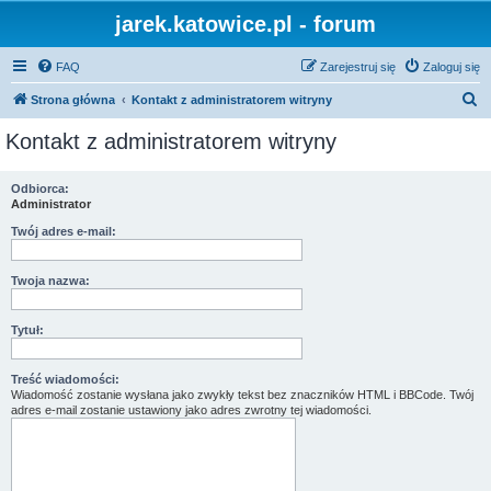
jarek.katowice.pl - forum
FAQ
Zarejestruj się
Zaloguj się
S
Strona główna
Kontakt z administratorem witryny
z
Kontakt z administratorem witryny
u
k
Odbiorca:
Administrator
a
j
Twój adres e-mail:
Twoja nazwa:
Tytuł:
Treść wiadomości:
Wiadomość zostanie wysłana jako zwykły tekst bez znaczników HTML i BBCode. Twój
adres e-mail zostanie ustawiony jako adres zwrotny tej wiadomości.