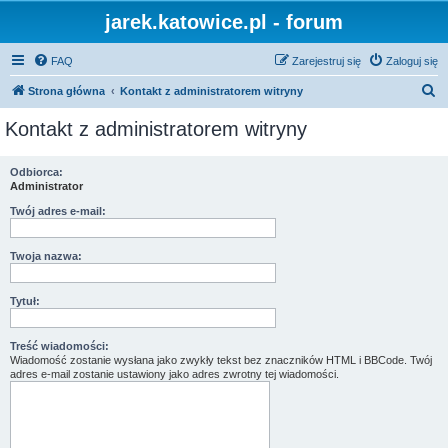
jarek.katowice.pl - forum
FAQ
Zarejestruj się
Zaloguj się
S
Strona główna
Kontakt z administratorem witryny
z
Kontakt z administratorem witryny
u
k
Odbiorca:
Administrator
a
j
Twój adres e-mail:
Twoja nazwa:
Tytuł:
Treść wiadomości:
Wiadomość zostanie wysłana jako zwykły tekst bez znaczników HTML i BBCode. Twój
adres e-mail zostanie ustawiony jako adres zwrotny tej wiadomości.