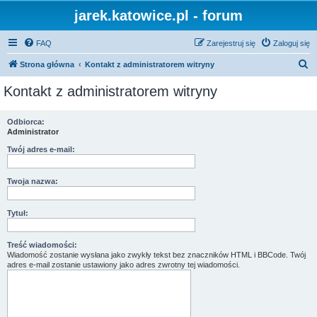
jarek.katowice.pl - forum
FAQ
Zarejestruj się
Zaloguj się
S
Strona główna
Kontakt z administratorem witryny
z
Kontakt z administratorem witryny
u
k
Odbiorca:
Administrator
a
j
Twój adres e-mail:
Twoja nazwa:
Tytuł:
Treść wiadomości:
Wiadomość zostanie wysłana jako zwykły tekst bez znaczników HTML i BBCode. Twój
adres e-mail zostanie ustawiony jako adres zwrotny tej wiadomości.