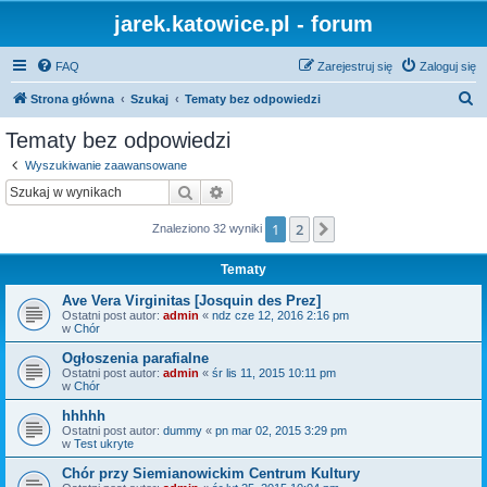
jarek.katowice.pl - forum
FAQ
Zarejestruj się
Zaloguj się
S
Strona główna
Szukaj
Tematy bez odpowiedzi
z
Tematy bez odpowiedzi
u
Wyszukiwanie zaawansowane
k
Szukaj
Wyszukiwanie zaawansowane
a
1
2
Następna
Znaleziono 32 wyniki
j
Tematy
Ave Vera Virginitas [Josquin des Prez]
Ostatni post autor:
admin
«
ndz cze 12, 2016 2:16 pm
w
Chór
Ogłoszenia parafialne
Ostatni post autor:
admin
«
śr lis 11, 2015 10:11 pm
w
Chór
hhhhh
Ostatni post autor:
dummy
«
pn mar 02, 2015 3:29 pm
w
Test ukryte
Chór przy Siemianowickim Centrum Kultury