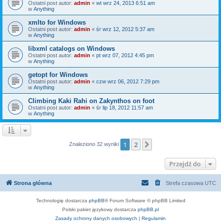
Ostatni post autor:
admin
«
wt wrz 24, 2013 6:51 am
w
Anything
xmlto for Windows
Ostatni post autor:
admin
«
śr wrz 12, 2012 5:37 am
w
Anything
libxml catalogs on Windows
Ostatni post autor:
admin
«
pt wrz 07, 2012 4:45 pm
w
Anything
getopt for Windows
Ostatni post autor:
admin
«
czw wrz 06, 2012 7:29 pm
w
Anything
Climbing Kaki Rahi on Zakynthos on foot
Ostatni post autor:
admin
«
śr lip 18, 2012 11:57 am
w
Anything
1
2
Następna
Znaleziono 32 wyniki
Przejdź do
Strona główna
Strefa czasowa
UTC
Technologię dostarcza
phpBB
® Forum Software © phpBB Limited
Polski pakiet językowy dostarcza
phpBB.pl
Zasady ochrony danych osobowych
|
Regulamin