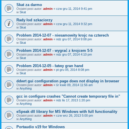
Skat za darmo
Ostatni post autor:
admin
«
czw gru 11, 2014 9:41 pm
w
Skat
Rady łod szkaciorzy
Ostatni post autor:
admin
«
czw gru 11, 2014 9:32 pm
w
Skat
Problem 2014-12-07 - niesamowity krojc na czterech
Ostatni post autor:
admin
«
ndz gru 07, 2014 9:08 pm
w
Skat
Problem 2014-12-07 - wygrać z krojcem 5-5
Ostatni post autor:
admin
«
ndz gru 07, 2014 4:10 pm
w
Skat
Problem 2014-12-05 - łatwy gran hand
Ostatni post autor:
admin
«
pt gru 05, 2014 8:08 pm
w
Skat
ddwrt gui configuration page does not display in browser
Ostatni post autor:
admin
«
śr kwie 09, 2014 11:56 am
w
Anything
gcc in configure crashes "Cannot create temporary file in"
Ostatni post autor:
admin
«
ndz lis 17, 2013 1:20 pm
w
Anything
eSpeak dll library for MS Windows with full functionality
Ostatni post autor:
admin
«
czw wrz 26, 2013 5:00 pm
w
Anything
Portaudio v19 for Windows