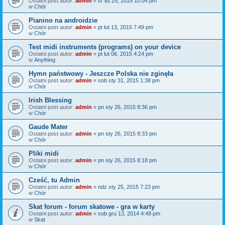
Ostatni post autor:
admin
«
śr lut 25, 2015 10:04 pm
w
Chór
Pianino na androidzie
Ostatni post autor:
admin
«
pt lut 13, 2015 7:49 pm
w
Chór
Test midi instruments (programs) on your device
Ostatni post autor:
admin
«
pt lut 06, 2015 4:24 pm
w
Anything
Hymn państwowy - Jeszcze Polska nie zginęła
Ostatni post autor:
admin
«
sob sty 31, 2015 1:38 pm
w
Chór
Irish Blessing
Ostatni post autor:
admin
«
pn sty 26, 2015 8:36 pm
w
Chór
Gaude Mater
Ostatni post autor:
admin
«
pn sty 26, 2015 8:33 pm
w
Chór
Pliki midi
Ostatni post autor:
admin
«
pn sty 26, 2015 8:18 pm
w
Chór
Cześć, tu Admin
Ostatni post autor:
admin
«
ndz sty 25, 2015 7:23 pm
w
Chór
Skat forum - forum skatowe - gra w karty
Ostatni post autor:
admin
«
sob gru 13, 2014 4:48 pm
w
Skat