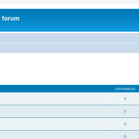
- forum
sowane
ODPOWIEDZI
0
0
0
0