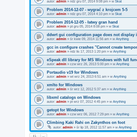
autor:
admin
»
ndz gru 07, 2014 9:08 pm
» w
Skat
Problem 2014-12-07 - wygrać z krojcem 5-5
autor:
admin
»
ndz gru 07, 2014 4:10 pm
» w
Skat
Problem 2014-12-05 - łatwy gran hand
autor:
admin
»
pt gru 05, 2014 8:08 pm
» w
Skat
ddwrt gui configuration page does not display 
autor:
admin
»
śr kwie 09, 2014 11:56 am
» w
Anything
gcc in configure crashes "Cannot create tempora
autor:
admin
»
ndz lis 17, 2013 1:20 pm
» w
Anything
eSpeak dll library for MS Windows with full func
autor:
admin
»
czw wrz 26, 2013 5:00 pm
» w
Anything
Portaudio v19 for Windows
autor:
admin
»
wt wrz 24, 2013 6:51 am
» w
Anything
xmlto for Windows
autor:
admin
»
śr wrz 12, 2012 5:37 am
» w
Anything
libxml catalogs on Windows
autor:
admin
»
pt wrz 07, 2012 4:45 pm
» w
Anything
getopt for Windows
autor:
admin
»
czw wrz 06, 2012 7:29 pm
» w
Anything
Climbing Kaki Rahi on Zakynthos on foot
autor:
admin
»
śr lip 18, 2012 11:57 am
» w
Anything