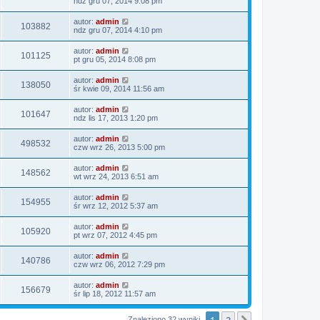
ndz gru 07, 2014 9:08 pm
autor:
admin
103882
ndz gru 07, 2014 4:10 pm
autor:
admin
101125
pt gru 05, 2014 8:08 pm
autor:
admin
138050
śr kwie 09, 2014 11:56 am
autor:
admin
101647
ndz lis 17, 2013 1:20 pm
autor:
admin
498532
czw wrz 26, 2013 5:00 pm
autor:
admin
148562
wt wrz 24, 2013 6:51 am
autor:
admin
154955
śr wrz 12, 2012 5:37 am
autor:
admin
105920
pt wrz 07, 2012 4:45 pm
autor:
admin
140786
czw wrz 06, 2012 7:29 pm
autor:
admin
156679
śr lip 18, 2012 11:57 am
1
2
Znaleziono 32 wyniki