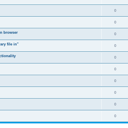
0
0
in browser
0
ry file in"
0
tionality
0
0
0
0
0
0