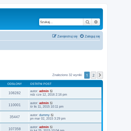
Szukaj
Wyszukiwanie z
Zarejestruj się
Zaloguj się
1
2
Następna
Znaleziono 32 wyniki
ODSŁONY
OSTATNI POST
autor:
admin
108282
ndz cze 12, 2016 2:16 pm
autor:
admin
110001
śr lis 11, 2015 10:11 pm
autor:
dummy
35447
pn mar 02, 2015 3:29 pm
autor:
admin
107358
śr lut 25, 2015 10:04 pm