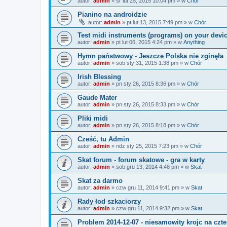
autor:
admin
»
śr lut 25, 2015 10:04 pm
» w
Chór
Pianino na androidzie
autor:
admin
»
pt lut 13, 2015 7:49 pm
» w
Chór
Test midi instruments (programs) on your devi
autor:
admin
»
pt lut 06, 2015 4:24 pm
» w
Anything
Hymn państwowy - Jeszcze Polska nie zginęła
autor:
admin
»
sob sty 31, 2015 1:38 pm
» w
Chór
Irish Blessing
autor:
admin
»
pn sty 26, 2015 8:36 pm
» w
Chór
Gaude Mater
autor:
admin
»
pn sty 26, 2015 8:33 pm
» w
Chór
Pliki midi
autor:
admin
»
pn sty 26, 2015 8:18 pm
» w
Chór
Cześć, tu Admin
autor:
admin
»
ndz sty 25, 2015 7:23 pm
» w
Chór
Skat forum - forum skatowe - gra w karty
autor:
admin
»
sob gru 13, 2014 4:48 pm
» w
Skat
Skat za darmo
autor:
admin
»
czw gru 11, 2014 9:41 pm
» w
Skat
Rady łod szkaciorzy
autor:
admin
»
czw gru 11, 2014 9:32 pm
» w
Skat
Problem 2014-12-07 - niesamowity krojc na czt