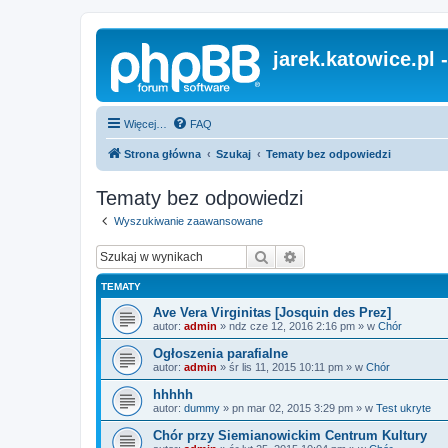
jarek.katowice.pl 
Więcej…
FAQ
Strona główna
Szukaj
Tematy bez odpowiedzi
Tematy bez odpowiedzi
Wyszukiwanie zaawansowane
Szukaj
Wyszukiwanie zaawan
TEMATY
Ave Vera Virginitas [Josquin des Prez]
autor:
admin
»
ndz cze 12, 2016 2:16 pm
» w
Chór
Ogłoszenia parafialne
autor:
admin
»
śr lis 11, 2015 10:11 pm
» w
Chór
hhhhh
autor:
dummy
»
pn mar 02, 2015 3:29 pm
» w
Test ukryte
Chór przy Siemianowickim Centrum Kultury