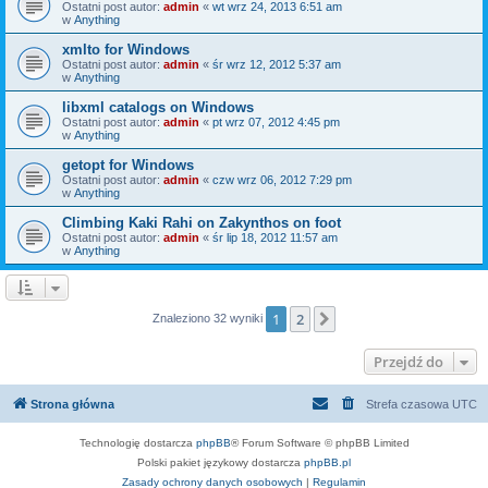
Ostatni post autor:
admin
«
wt wrz 24, 2013 6:51 am
w
Anything
xmlto for Windows
Ostatni post autor:
admin
«
śr wrz 12, 2012 5:37 am
w
Anything
libxml catalogs on Windows
Ostatni post autor:
admin
«
pt wrz 07, 2012 4:45 pm
w
Anything
getopt for Windows
Ostatni post autor:
admin
«
czw wrz 06, 2012 7:29 pm
w
Anything
Climbing Kaki Rahi on Zakynthos on foot
Ostatni post autor:
admin
«
śr lip 18, 2012 11:57 am
w
Anything
1
2
Następna
Znaleziono 32 wyniki
Przejdź do
Strona główna
Strefa czasowa
UTC
Technologię dostarcza
phpBB
® Forum Software © phpBB Limited
Polski pakiet językowy dostarcza
phpBB.pl
Zasady ochrony danych osobowych
|
Regulamin