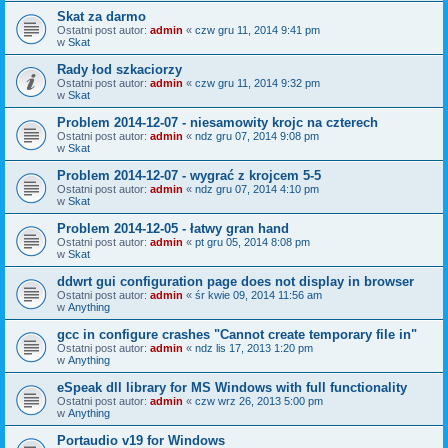
Skat za darmo
Ostatni post autor:
admin
«
czw gru 11, 2014 9:41 pm
w
Skat
Rady łod szkaciorzy
Ostatni post autor:
admin
«
czw gru 11, 2014 9:32 pm
w
Skat
Problem 2014-12-07 - niesamowity krojc na czterech
Ostatni post autor:
admin
«
ndz gru 07, 2014 9:08 pm
w
Skat
Problem 2014-12-07 - wygrać z krojcem 5-5
Ostatni post autor:
admin
«
ndz gru 07, 2014 4:10 pm
w
Skat
Problem 2014-12-05 - łatwy gran hand
Ostatni post autor:
admin
«
pt gru 05, 2014 8:08 pm
w
Skat
ddwrt gui configuration page does not display in browser
Ostatni post autor:
admin
«
śr kwie 09, 2014 11:56 am
w
Anything
gcc in configure crashes "Cannot create temporary file in"
Ostatni post autor:
admin
«
ndz lis 17, 2013 1:20 pm
w
Anything
eSpeak dll library for MS Windows with full functionality
Ostatni post autor:
admin
«
czw wrz 26, 2013 5:00 pm
w
Anything
Portaudio v19 for Windows