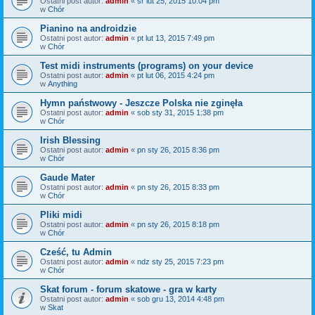
Ostatni post autor:
admin
«
śr lut 25, 2015 10:04 pm
w
Chór
Pianino na androidzie
Ostatni post autor:
admin
«
pt lut 13, 2015 7:49 pm
w
Chór
Test midi instruments (programs) on your device
Ostatni post autor:
admin
«
pt lut 06, 2015 4:24 pm
w
Anything
Hymn państwowy - Jeszcze Polska nie zginęła
Ostatni post autor:
admin
«
sob sty 31, 2015 1:38 pm
w
Chór
Irish Blessing
Ostatni post autor:
admin
«
pn sty 26, 2015 8:36 pm
w
Chór
Gaude Mater
Ostatni post autor:
admin
«
pn sty 26, 2015 8:33 pm
w
Chór
Pliki midi
Ostatni post autor:
admin
«
pn sty 26, 2015 8:18 pm
w
Chór
Cześć, tu Admin
Ostatni post autor:
admin
«
ndz sty 25, 2015 7:23 pm
w
Chór
Skat forum - forum skatowe - gra w karty
Ostatni post autor:
admin
«
sob gru 13, 2014 4:48 pm
w
Skat