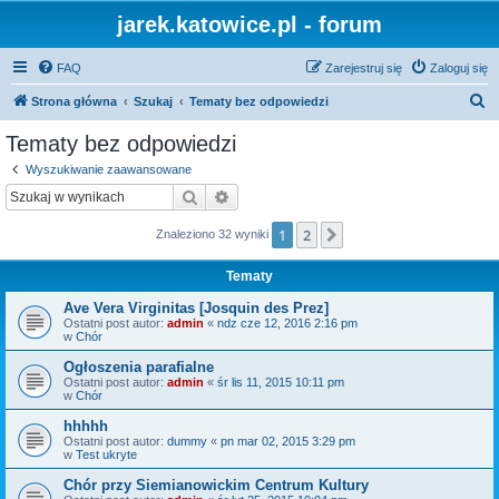
jarek.katowice.pl - forum
FAQ
Zarejestruj się
Zaloguj się
S
Strona główna
Szukaj
Tematy bez odpowiedzi
z
Tematy bez odpowiedzi
u
Wyszukiwanie zaawansowane
k
Szukaj
Wyszukiwanie zaawansowane
a
1
2
Następna
Znaleziono 32 wyniki
j
Tematy
Ave Vera Virginitas [Josquin des Prez]
Ostatni post autor:
admin
«
ndz cze 12, 2016 2:16 pm
w
Chór
Ogłoszenia parafialne
Ostatni post autor:
admin
«
śr lis 11, 2015 10:11 pm
w
Chór
hhhhh
Ostatni post autor:
dummy
«
pn mar 02, 2015 3:29 pm
w
Test ukryte
Chór przy Siemianowickim Centrum Kultury