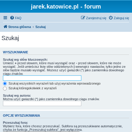
jarek.katowice.pl - forum
FAQ
Zarejestruj się
Zaloguj się
Strona główna
Szukaj
Szukaj
WYSZUKIWANIE
Szukaj wg słów kluczowych:
Umieść
+
przed słowem, które musi wystąpić oraz
-
przed słowem, które nie może
wystąpić. Jeśli umieścisz listę słów oddzielonych
|
wewnątrz nawiasów, tylko jedno ze
słów będzie musiało wystąpić. Możesz użyć gwiazdki (*) jako zamiennika dowolnego
ciągu znaków.
Szukaj wszystkich wyrażeń lub użyj wyrażenia wprowadzonego
Szukaj któregokolwiek z wyrażeń
Szukaj wg autora:
Można użyć gwiazdki (*) jako zamiennika dowolnego ciągu znaków.
OPCJE WYSZUKIWANIA
Przeszukaj fora:
Wybierz fora, które chcesz przeszukać. Subfora są przeszukiwane automatycznie,
chyba że funkcja „Przeszukuj subfora”, jest wyłączona.