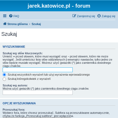
jarek.katowice.pl - forum
FAQ
Zarejestruj się
Zaloguj się
Strona główna
Szukaj
Szukaj
WYSZUKIWANIE
Szukaj wg słów kluczowych:
Umieść
+
przed słowem, które musi wystąpić oraz
-
przed słowem, które nie może
wystąpić. Jeśli umieścisz listę słów oddzielonych
|
wewnątrz nawiasów, tylko jedno ze
słów będzie musiało wystąpić. Możesz użyć gwiazdki (*) jako zamiennika dowolnego
ciągu znaków.
Szukaj wszystkich wyrażeń lub użyj wyrażenia wprowadzonego
Szukaj któregokolwiek z wyrażeń
Szukaj wg autora:
Można użyć gwiazdki (*) jako zamiennika dowolnego ciągu znaków.
OPCJE WYSZUKIWANIA
Przeszukaj fora:
Wybierz fora, które chcesz przeszukać. Subfora są przeszukiwane automatycznie,
chyba że funkcja „Przeszukuj subfora”, jest wyłączona.