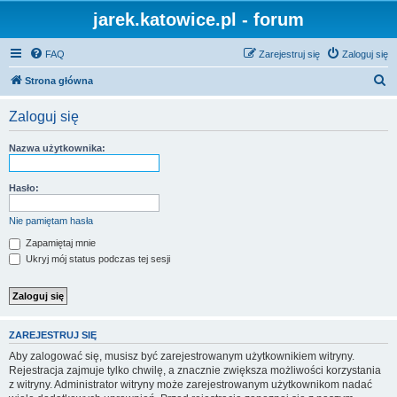
jarek.katowice.pl - forum
FAQ
Zarejestruj się
Zaloguj się
S
Strona główna
z
Zaloguj się
u
k
Nazwa użytkownika:
a
j
Hasło:
Nie pamiętam hasła
Zapamiętaj mnie
Ukryj mój status podczas tej sesji
ZAREJESTRUJ SIĘ
Aby zalogować się, musisz być zarejestrowanym użytkownikiem witryny.
Rejestracja zajmuje tylko chwilę, a znacznie zwiększa możliwości korzystania
z witryny. Administrator witryny może zarejestrowanym użytkownikom nadać