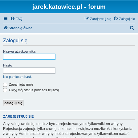
jarek.katowice.pl - forum
FAQ
Zarejestruj się
Zaloguj się
S
Strona główna
z
Zaloguj się
u
k
Nazwa użytkownika:
a
j
Hasło:
Nie pamiętam hasła
Zapamiętaj mnie
Ukryj mój status podczas tej sesji
ZAREJESTRUJ SIĘ
Aby zalogować się, musisz być zarejestrowanym użytkownikiem witryny.
Rejestracja zajmuje tylko chwilę, a znacznie zwiększa możliwości korzystania
z witryny. Administrator witryny może zarejestrowanym użytkownikom nadać