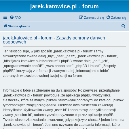
jarek.katowice.pl - forum
FAQ
Zarejestruj się
Zaloguj się
S
Strona główna
z
jarek.katowice.pl - forum - Zasady ochrony danych
u
osobowych
k
Ten tekst opisuje, w jaki sposób „jarek.katowice.pl - forum” i firmy
a
stowarzyszone zwane dalej „my”, „nas”, „nasz”, „jarek.katowice.pl - forum”,
j
„http://jarek.katowice.pl/other/forum” i phpBB zwane dalej „oni”, „ich”,
„oprogramowanie phpBB”, „www.phpbb.com”, „phpBB Limited”, „Zespoły
phpBB”, korzystają z informacji zwanymi dalej „informacjami o tobie”
zebranych w czasie dowolnej twojej sesji na forum.
Informacje o tobie są zbierane na dwa sposoby. Po pierwsze, przeglądanie
„jarek.katowice.pl - forum” powoduje, że aplikacja phpBB tworzy kilka
ciasteczek, które są małymi plikami tekstowymi pobranymi do katalogu plików
tymczasowych twojej przeglądarki. Pierwsze dwa ciasteczka zawierają
identyfikator użytkownika zwany „user-id” i anonimowy identyfikator sesji
zwany „session-id”, automatycznie przyznane ci przez aplikację phpBB.
Trzecie ciasteczko zostanie utworzone, gdy przejrzysz chociaż jeden temat na
„jarek.katowice.pl - forum”. Jest ono używane do zapisania informacji, które