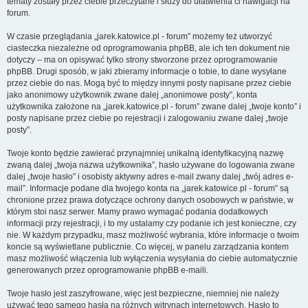
tematy zostały przez ciebie przeczytane i służy do ułatwienia ci nawigacji na
forum.
W czasie przeglądania „jarek.katowice.pl - forum” możemy też utworzyć
ciasteczka niezależne od oprogramowania phpBB, ale ich ten dokument nie
dotyczy – ma on opisywać tylko strony stworzone przez oprogramowanie
phpBB. Drugi sposób, w jaki zbieramy informacje o tobie, to dane wysyłane
przez ciebie do nas. Mogą być to między innymi posty napisane przez ciebie
jako anonimowy użytkownik zwane dalej „anonimowe posty”, konta
użytkownika założone na „jarek.katowice.pl - forum” zwane dalej „twoje konto” i
posty napisane przez ciebie po rejestracji i zalogowaniu zwane dalej „twoje
posty”.
Twoje konto będzie zawierać przynajmniej unikalną identyfikacyjną nazwę
zwaną dalej „twoja nazwa użytkownika”, hasło używane do logowania zwane
dalej „twoje hasło” i osobisty aktywny adres e-mail zwany dalej „twój adres e-
mail”. Informacje podane dla twojego konta na „jarek.katowice.pl - forum” są
chronione przez prawa dotyczące ochrony danych osobowych w państwie, w
którym stoi nasz serwer. Mamy prawo wymagać podania dodatkowych
informacji przy rejestracji, i to my ustalamy czy podanie ich jest konieczne, czy
nie. W każdym przypadku, masz możliwość wybrania, które informacje o twoim
koncie są wyświetlane publicznie. Co więcej, w panelu zarządzania kontem
masz możliwość włączenia lub wyłączenia wysyłania do ciebie automatycznie
generowanych przez oprogramowanie phpBB e-maili.
Twoje hasło jest zaszyfrowane, więc jest bezpieczne, niemniej nie należy
używać tego samego hasła na różnych witrynach internetowych. Hasło to