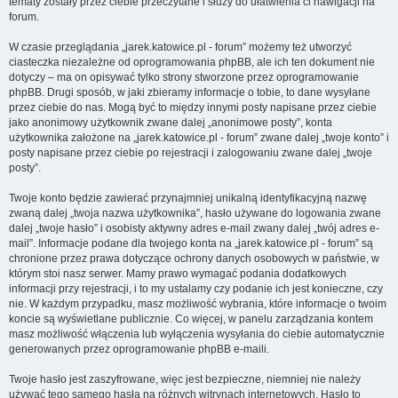
tematy zostały przez ciebie przeczytane i służy do ułatwienia ci nawigacji na
forum.
W czasie przeglądania „jarek.katowice.pl - forum” możemy też utworzyć
ciasteczka niezależne od oprogramowania phpBB, ale ich ten dokument nie
dotyczy – ma on opisywać tylko strony stworzone przez oprogramowanie
phpBB. Drugi sposób, w jaki zbieramy informacje o tobie, to dane wysyłane
przez ciebie do nas. Mogą być to między innymi posty napisane przez ciebie
jako anonimowy użytkownik zwane dalej „anonimowe posty”, konta
użytkownika założone na „jarek.katowice.pl - forum” zwane dalej „twoje konto” i
posty napisane przez ciebie po rejestracji i zalogowaniu zwane dalej „twoje
posty”.
Twoje konto będzie zawierać przynajmniej unikalną identyfikacyjną nazwę
zwaną dalej „twoja nazwa użytkownika”, hasło używane do logowania zwane
dalej „twoje hasło” i osobisty aktywny adres e-mail zwany dalej „twój adres e-
mail”. Informacje podane dla twojego konta na „jarek.katowice.pl - forum” są
chronione przez prawa dotyczące ochrony danych osobowych w państwie, w
którym stoi nasz serwer. Mamy prawo wymagać podania dodatkowych
informacji przy rejestracji, i to my ustalamy czy podanie ich jest konieczne, czy
nie. W każdym przypadku, masz możliwość wybrania, które informacje o twoim
koncie są wyświetlane publicznie. Co więcej, w panelu zarządzania kontem
masz możliwość włączenia lub wyłączenia wysyłania do ciebie automatycznie
generowanych przez oprogramowanie phpBB e-maili.
Twoje hasło jest zaszyfrowane, więc jest bezpieczne, niemniej nie należy
używać tego samego hasła na różnych witrynach internetowych. Hasło to