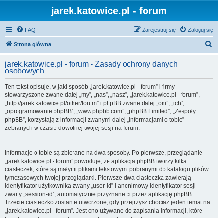
jarek.katowice.pl - forum
FAQ
Zarejestruj się
Zaloguj się
S
Strona główna
z
jarek.katowice.pl - forum - Zasady ochrony danych
u
osobowych
k
Ten tekst opisuje, w jaki sposób „jarek.katowice.pl - forum” i firmy
a
stowarzyszone zwane dalej „my”, „nas”, „nasz”, „jarek.katowice.pl - forum”,
j
„http://jarek.katowice.pl/other/forum” i phpBB zwane dalej „oni”, „ich”,
„oprogramowanie phpBB”, „www.phpbb.com”, „phpBB Limited”, „Zespoły
phpBB”, korzystają z informacji zwanymi dalej „informacjami o tobie”
zebranych w czasie dowolnej twojej sesji na forum.
Informacje o tobie są zbierane na dwa sposoby. Po pierwsze, przeglądanie
„jarek.katowice.pl - forum” powoduje, że aplikacja phpBB tworzy kilka
ciasteczek, które są małymi plikami tekstowymi pobranymi do katalogu plików
tymczasowych twojej przeglądarki. Pierwsze dwa ciasteczka zawierają
identyfikator użytkownika zwany „user-id” i anonimowy identyfikator sesji
zwany „session-id”, automatycznie przyznane ci przez aplikację phpBB.
Trzecie ciasteczko zostanie utworzone, gdy przejrzysz chociaż jeden temat na
„jarek.katowice.pl - forum”. Jest ono używane do zapisania informacji, które