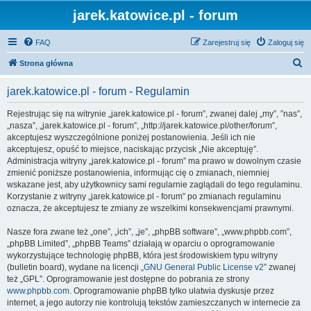
jarek.katowice.pl - forum
FAQ
Zarejestruj się
Zaloguj się
S
Strona główna
z
jarek.katowice.pl - forum - Regulamin
u
k
Rejestrując się na witrynie „jarek.katowice.pl - forum”, zwanej dalej „my”, ”nas”,
„nasza”, „jarek.katowice.pl - forum”, „http://jarek.katowice.pl/other/forum”,
a
akceptujesz wyszczególnione poniżej postanowienia. Jeśli ich nie
j
akceptujesz, opuść to miejsce, naciskając przycisk „Nie akceptuję”.
Administracja witryny „jarek.katowice.pl - forum” ma prawo w dowolnym czasie
zmienić poniższe postanowienia, informując cię o zmianach, niemniej
wskazane jest, aby użytkownicy sami regularnie zaglądali do tego regulaminu.
Korzystanie z witryny „jarek.katowice.pl - forum” po zmianach regulaminu
oznacza, że akceptujesz te zmiany ze wszelkimi konsekwencjami prawnymi.
Nasze fora zwane też „one”, „ich”, „je”, „phpBB software”, „www.phpbb.com”,
„phpBB Limited”, „phpBB Teams” działają w oparciu o oprogramowanie
wykorzystujące technologię phpBB, która jest środowiskiem typu witryny
(bulletin board), wydane na licencji „
GNU General Public License v2
” zwanej
też „GPL”. Oprogramowanie jest dostępne do pobrania ze strony
www.phpbb.com
. Oprogramowanie phpBB tylko ułatwia dyskusje przez
internet, a jego autorzy nie kontrolują tekstów zamieszczanych w internecie za