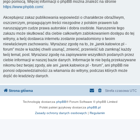
jego pomocą. Więcej informacji o phpBB można znaleźć na stronie
https://www.phpbb.com/
.
Akceptujesz zakaz publikowania wypowiedzi o charakterze obraźliwym,
oszczerczym, propagującym treści niezgodne z polskim prawem lub
naruszającym cudze prawa autorskie i dobra osobiste. Naruszenie tego
zakazu może skutkować dla ciebie całkowitym zablokowaniem dostępu do tej
witryny, a twój dostawca internetu zostanie powiadomiony o twoim
niewłaściwym zachowaniu. Wyrażasz zgodę na to, że „jarek.katowice.pl -
forum” może w każdej chwili usunąć, zmienić, przenieść lub zamknąć każdy
twój temat, post. Wyrażasz zgodę na zapisywanie wszystkich podanych przez
ciebie informacji w naszej bazie danych. Informacje te nie będą przekazywane
nikomu bez twojej zgody, ale ani „jarek.katowice.pl - forum”, ani phpBB nie
ponosi odpowiedzialności za włamania do witryny, podczas których może
dojść do kradzieży danych.
Strona główna
Strefa czasowa
UTC
Technologię dostarcza
phpBB
® Forum Software © phpBB Limited
Polski pakiet językowy dostarcza
phpBB.pl
Zasady ochrony danych osobowych
|
Regulamin