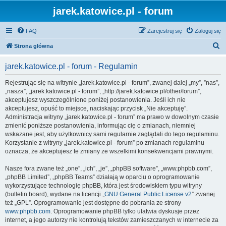
jarek.katowice.pl - forum
FAQ
Zarejestruj się
Zaloguj się
S
Strona główna
z
jarek.katowice.pl - forum - Regulamin
u
k
Rejestrując się na witrynie „jarek.katowice.pl - forum”, zwanej dalej „my”, ”nas”,
„nasza”, „jarek.katowice.pl - forum”, „http://jarek.katowice.pl/other/forum”,
a
akceptujesz wyszczególnione poniżej postanowienia. Jeśli ich nie
j
akceptujesz, opuść to miejsce, naciskając przycisk „Nie akceptuję”.
Administracja witryny „jarek.katowice.pl - forum” ma prawo w dowolnym czasie
zmienić poniższe postanowienia, informując cię o zmianach, niemniej
wskazane jest, aby użytkownicy sami regularnie zaglądali do tego regulaminu.
Korzystanie z witryny „jarek.katowice.pl - forum” po zmianach regulaminu
oznacza, że akceptujesz te zmiany ze wszelkimi konsekwencjami prawnymi.
Nasze fora zwane też „one”, „ich”, „je”, „phpBB software”, „www.phpbb.com”,
„phpBB Limited”, „phpBB Teams” działają w oparciu o oprogramowanie
wykorzystujące technologię phpBB, która jest środowiskiem typu witryny
(bulletin board), wydane na licencji „
GNU General Public License v2
” zwanej
też „GPL”. Oprogramowanie jest dostępne do pobrania ze strony
www.phpbb.com
. Oprogramowanie phpBB tylko ułatwia dyskusje przez
internet, a jego autorzy nie kontrolują tekstów zamieszczanych w internecie za