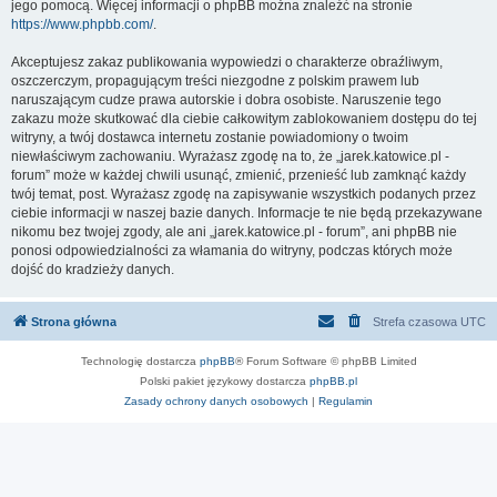
jego pomocą. Więcej informacji o phpBB można znaleźć na stronie
https://www.phpbb.com/
.
Akceptujesz zakaz publikowania wypowiedzi o charakterze obraźliwym,
oszczerczym, propagującym treści niezgodne z polskim prawem lub
naruszającym cudze prawa autorskie i dobra osobiste. Naruszenie tego
zakazu może skutkować dla ciebie całkowitym zablokowaniem dostępu do tej
witryny, a twój dostawca internetu zostanie powiadomiony o twoim
niewłaściwym zachowaniu. Wyrażasz zgodę na to, że „jarek.katowice.pl -
forum” może w każdej chwili usunąć, zmienić, przenieść lub zamknąć każdy
twój temat, post. Wyrażasz zgodę na zapisywanie wszystkich podanych przez
ciebie informacji w naszej bazie danych. Informacje te nie będą przekazywane
nikomu bez twojej zgody, ale ani „jarek.katowice.pl - forum”, ani phpBB nie
ponosi odpowiedzialności za włamania do witryny, podczas których może
dojść do kradzieży danych.
Strona główna
Strefa czasowa
UTC
Technologię dostarcza
phpBB
® Forum Software © phpBB Limited
Polski pakiet językowy dostarcza
phpBB.pl
Zasady ochrony danych osobowych
|
Regulamin