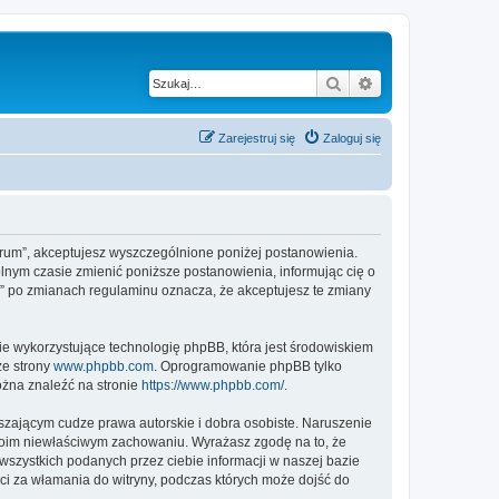
Szukaj
Wyszukiwanie z
Zarejestruj się
Zaloguj się
er/forum”, akceptujesz wyszczególnione poniżej postanowienia.
wolnym czasie zmienić poniższe postanowienia, informując cię o
um” po zmianach regulaminu oznacza, że akceptujesz te zmiany
ie wykorzystujące technologię phpBB, która jest środowiskiem
ze strony
www.phpbb.com
. Oprogramowanie phpBB tylko
ożna znaleźć na stronie
https://www.phpbb.com/
.
zającym cudze prawa autorskie i dobra osobiste. Naruszenie
twoim niewłaściwym zachowaniu. Wyrażasz zgodę na to, że
 wszystkich podanych przez ciebie informacji w naszej bazie
ści za włamania do witryny, podczas których może dojść do