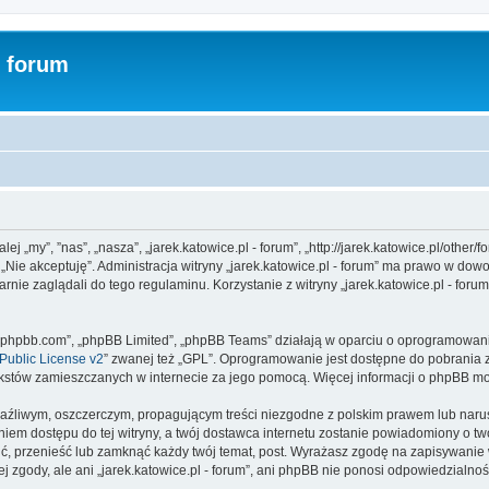
- forum
dalej „my”, ”nas”, „nasza”, „jarek.katowice.pl - forum”, „http://jarek.katowice.pl/oth
sk „Nie akceptuję”. Administracja witryny „jarek.katowice.pl - forum” ma prawo w do
rnie zaglądali do tego regulaminu. Korzystanie z witryny „jarek.katowice.pl - for
www.phpbb.com”, „phpBB Limited”, „phpBB Teams” działają w oparciu o oprogramowan
ublic License v2
” zwanej też „GPL”. Oprogramowanie jest dostępne do pobrania 
ą tekstów zamieszczanych w internecie za jego pomocą. Więcej informacji o phpBB m
aźliwym, oszczerczym, propagującym treści niezgodne z polskim prawem lub narus
iem dostępu do tej witryny, a twój dostawca internetu zostanie powiadomiony o 
nić, przenieść lub zamknąć każdy twój temat, post. Wyrażasz zgodę na zapisywanie
 zgody, ale ani „jarek.katowice.pl - forum”, ani phpBB nie ponosi odpowiedzialno