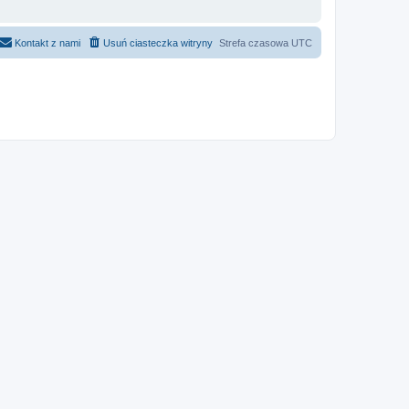
Kontakt z nami
Usuń ciasteczka witryny
Strefa czasowa
UTC