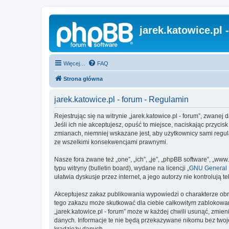
jarek.katowice.pl 
Więcej…
FAQ
Strona główna
jarek.katowice.pl - forum - Regulamin
Rejestrując się na witrynie „jarek.katowice.pl - forum”, zwanej 
Jeśli ich nie akceptujesz, opuść to miejsce, naciskając przyci
zmianach, niemniej wskazane jest, aby użytkownicy sami regula
ze wszelkimi konsekwencjami prawnymi.
Nasze fora zwane też „one”, „ich”, „je”, „phpBB software”, „
typu witryny (bulletin board), wydane na licencji „
GNU General P
ułatwia dyskusje przez internet, a jego autorzy nie kontroluj
Akceptujesz zakaz publikowania wypowiedzi o charakterze obr
tego zakazu może skutkować dla ciebie całkowitym zablokowan
„jarek.katowice.pl - forum” może w każdej chwili usunąć, zmie
danych. Informacje te nie będą przekazywane nikomu bez twojej