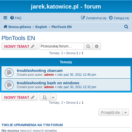
jarek.katowice.pl - forum
FAQ
Zarejestruj się
Zaloguj się
S
Strona główna
English
PbnTools EN
z
PbnTools EN
u
Szukaj
Wyszukiwanie z
NOWY TEMAT
k
Tematy: 2 • Strona
1
z
1
a
Tematy
j
troubleshooting zbarcam
Ostatni post autor:
admin
«
ndz paź 30, 2011 12:46 pm
troubleshooting bash on windows
Ostatni post autor:
admin
«
ndz paź 30, 2011 12:32 pm
NOWY TEMAT
Tematy: 2 • Strona
1
z
1
Przejdź do
TWOJE UPRAWNIENIA NA TYM FORUM
Nie możesz
tworzyć nowych tematów