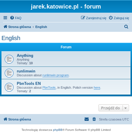
jarek.katowice.pl - forum
FAQ
Zarejestruj się
Zaloguj się
S
Strona główna
English
z
English
u
Forum
k
a
Anything
Anything
j
Tematy:
10
runlimwin
Discussion about
runlimwin program
.
PbnTools EN
Discussion about
PbnTools
, in English. Polish version
here
.
Tematy:
2
Przejdź do
Strona główna
Strefa czasowa
UTC
Technologię dostarcza
phpBB
® Forum Software © phpBB Limited