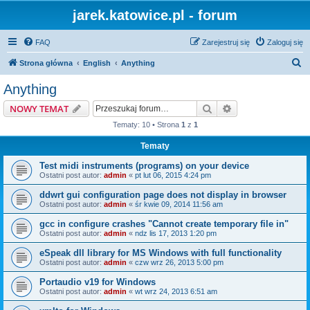
jarek.katowice.pl - forum
FAQ
Zarejestruj się
Zaloguj się
S
Strona główna
English
Anything
z
Anything
u
Szukaj
Wyszukiwanie z
NOWY TEMAT
k
Tematy: 10 • Strona
1
z
1
a
Tematy
j
Test midi instruments (programs) on your device
Ostatni post autor:
admin
«
pt lut 06, 2015 4:24 pm
ddwrt gui configuration page does not display in browser
Ostatni post autor:
admin
«
śr kwie 09, 2014 11:56 am
gcc in configure crashes "Cannot create temporary file in"
Ostatni post autor:
admin
«
ndz lis 17, 2013 1:20 pm
eSpeak dll library for MS Windows with full functionality
Ostatni post autor:
admin
«
czw wrz 26, 2013 5:00 pm
Portaudio v19 for Windows
Ostatni post autor:
admin
«
wt wrz 24, 2013 6:51 am