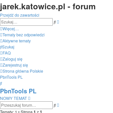
jarek.katowice.pl - forum
Przejdź do zawartości
Wyszukiwanie
Szukaj
zaawansowane
Więcej…
Tematy bez odpowiedzi
Aktywne tematy
Szukaj
FAQ
Zaloguj się
Zarejestruj się
Strona główna
Polskie
PbnTools PL
Szukaj
PbnTools PL
NOWY TEMAT
Wyszukiwanie
Szukaj
zaawansowane
Tematy: 1 • Strona
1
z
1